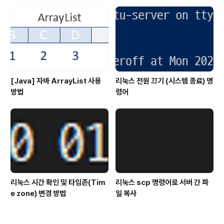
[Java] 자바 ArrayList 사용
리눅스 전원 끄기 (시스템 종료) 명
방법
령어
리눅스 시간 확인 및 타임존(Tim
리눅스 scp 명령어로 서버 간 파
e zone) 변경 방법
일 복사