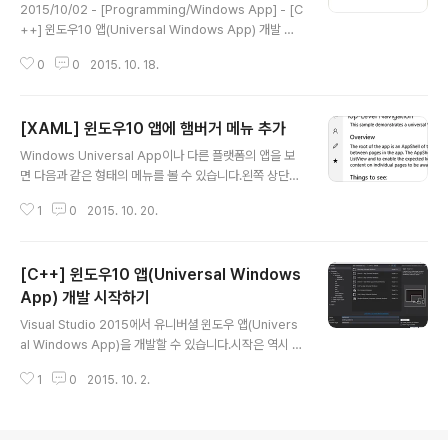
2015/10/02 - [Programming/Windows App] - [C
++] 윈도우10 앱(Universal Windows App) 개발 시
작하기2015/10/05 - [Programming/Windows Ap
0
0
2015. 10. 18.
p] - [XAML] 윈도우10 앱(Universal Windows App)
기본 테마 변경2015/10/12 - [Programming/Windo
ws App] - [XAML] 윈도우10 앱(Universal Window
[XAML] 윈도우10 앱에 햄버거 메뉴 추가
s App)에 시스템 스타일 적용먼저 위에 있는 글을 따라서
글 내용
HelloWorld 프로젝트를 작성합니다.Windows Univer
Windows Universal App이나 다른 플랫폼의 앱을 보
sal App은 하나의 프로젝트를 통해서 모든 플랫폼에 작동
면 다음과 같은 형태의 메뉴를 볼 수 있습니다.왼쪽 상단의
하는 앱을 작성합니다.그렇기 때문에 일반 PC를 위해 작성
버튼을 누르면 다음과 같이 메뉴가 펼쳐집니다.햄버거 메
한 앱의 UI는 스마트폰에서는 적..
1
0
2015. 10. 20.
뉴(Hamburger Menu)라고 불리는 메뉴입니다.간단하
게 햄버거 메뉴를 추가하는 방법에 대해서 알아보도록 하
겠습니다.먼저 Visual Studio 2015에서 프로젝트를 생
[C++] 윈도우10 앱(Universal Windows
성합니다.Templates > Visual C# > Windows > Uni
versal로 이동해서 Blank App을 생성합니다.프로젝트
App) 개발 시작하기
글 내용
이름은 HamburgerDemo 라고 작성하고 OK를 누릅니
Visual Studio 2015에서 유니버셜 윈도우 앱(Univers
다.프로젝트가 생성되며 윈도우 10은 하나의 프로젝트로
al Windows App)을 개발할 수 있습니다.시작은 역시 H
생성이 됩니다.햄버거 메뉴는 XAML의 SplitView를 통해
ello World부터 시작합니다.먼저 메뉴에서 File > New
서 구현이 가능합니다.MainPage.xam..
1
0
2015. 10. 2.
> Project로 프로젝트를 생성합니다.다음과 같이 Install
ed > Templates > Visual C++ > Universal의 Blan
k App을 선택합니다.프로젝트 이름은 HelloWorld입니
다.만약 첫 번째 UWP(Universal Windows Platform)