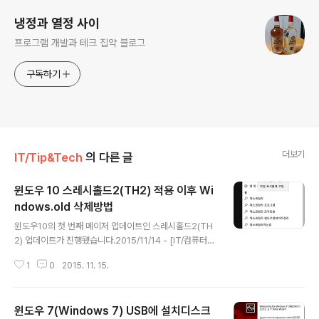
냉정과 열정 사이
프로그램 개발과 테크 집약 블로그
구독하기
더보기
IT/Tip&Tech
의 다른 글
윈도우 10 스레시홀드2(TH2) 적용 이후 Wi
ndows.old 삭제방법
글 내용
윈도우10의 첫 번째 메이저 업데이트인 스레시홀드2(TH
2) 업데이트가 진행됐습니다.2015/11/14 - [IT/컴퓨터/N
ews&NewThings] - 윈도우 10 첫 메이저 업데이트 스
1
0
2015. 11. 15.
레시홀드2(TH2) 배포 시작기존 업데이트와 다르게 설치
이후 재부팅하면 Windows 업데이트 중 화면이 표시됩니
다. 그리고 업데이트 이후에 Windows.old라는 이전 버
윈도우 7(Windows 7) USB에 설치디스크
전의 윈도우 폴더를 생성합니다.이전 버전으로 돌아갈 수