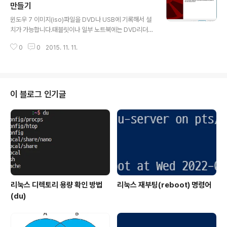
있도록 백업본을 생성해 놓는 것입니다.특별한 이유가 없
만들기
글 내용
으면 돌아갈 이유가 없기 때문에 이 폴더를 삭제하는 방법
윈도우 7 이미지(iso)파일을 DVD나 USB에 기록해서 설
입니다.기본적으로 그냥 삭제해도 크게 문제는 없지만 디
치가 가능합니다.태블릿이나 일부 노트북에는 DVD리더가
스크 정리를 통해서 삭제하는 방법입니다.시작 메뉴에서
없기 때문에 USB로 설치하는 방법입니다.MS에서 제공하
디스크 정리를 입력하면 상단에 디스크 정리가 표시됩니
0
0
2015. 11. 11.
는 윈도우 이미지를 USB에 기록해주는 툴입니다.윈도우
다.마우스 오른쪽 버튼을 ..
7뿐만이 아니라 윈도우 8, 윈도우 8.1, 윈도우 10까지도 지
원이 됩니다. 1. Windows 7 USB DVD 다운로드 도구 설
치하기먼저 아래 링크를 클릭해서 다운로드 받습니다.htt
p://wudt.codeplex.com/설치시 .NET Framework
이 블로그 인기글
2.0이 필요하기 때문에 아래 링크를 통해서 다운로드 받습
니다.https://www.microsoft.com/ko-KR/downloa
d/details.aspx?id=1639설치된 OS가 x86, x64인지
확인하고 OS에 맞..
리눅스 디렉토리 용량 확인 방법
리눅스 재부팅(reboot) 명령어
(du)