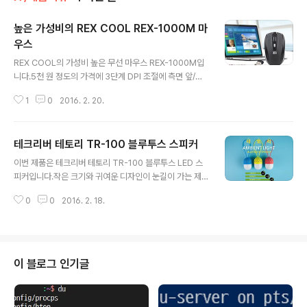
높은 가성비의 REX COOL REX-1000M 마
우스
글 내용
REX COOL의 가성비 높은 무선 마우스 REX-1000M입
니다.5천 원 정도의 가격에 3단계 DPI 조절에 측면 앞/뒤
버튼까지 갖추고 있는 제품입니다.최고의 가성비를 갖춘
1
0
2016. 2. 20.
무선 마우스 REX-1000M에 대한 리뷰를 진행하겠습니
다. 1. 박스 개봉기박스에 안전하게 포장되서 배송되었습니
다.▼ REX-1000M 박스박스를 개봉하면 제품을 확인할
테크리버 테토리 TR-100 블루투스 스피커
수 있습니다. 무선 수신기와 마우스, 건전지로 구성되어 있
글 내용
습니다.▼ REX COOL REX-1000M기본적인 무선 마우
이번 제품은 테크리버 테토리 TR-100 블루투스 LED 스
스의 구성입니다. ▼ 제품 구성다른 마우스와 유사한 형태
피커입니다.작은 크기와 귀여운 디자인이 눈길이 가는 제
의 마우스입니다.휠 버튼 아래의 DPI 조절 버튼과 측면의
품입니다.작은 크기에 3W 출력을 내주는 블루투스 스피커
앞/뒤로 가기 버튼이 있는 특징이 있습니다. ▼ 제품 특징
0
0
2016. 2. 18.
입니다. 다양한 LED 색상과 함께 작지만 알찬 구성입니다.
전체적인 사양은 다음과 같습니다.2.4GHz 무선방식(최대
먼저 제품 박스의 모습입니다. ▼ 테크리버 테토리색상은
유효거리 10m..
노란색이고 큰 달걀과 비슷한 모양새를 갖고 있습니다.제
품명은 테토리(TR-100)입니다.▼ 테크리버 테토리박스
뒷면의 모습으로 제품을 확인할 수 있습니다.상단의 밀봉
이 블로그 인기글
스티커를 제거해서 제품을 꺼냈습니다.▼ 제품 구성충전을
위한 케이블과 간단한 사용설명서, 블루투스 스피커로 구
성되어 있습니다. 2.5시간의 충전시간에 3~4시간 사용이