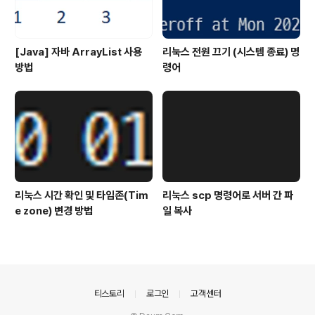
[Java] 자바 ArrayList 사용
리눅스 전원 끄기 (시스템 종료) 명
방법
령어
리눅스 시간 확인 및 타임존(Tim
리눅스 scp 명령어로 서버 간 파
e zone) 변경 방법
일 복사
의안내
티스토리
로그인
고객센터