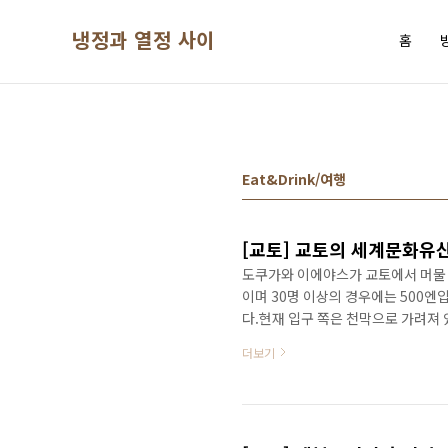
본문 바로가기
냉정과 열정 사이
홈
Eat&Drink/여행
[교토] 교토의 세계문화유
도쿠가와 이에야스가 교토에서 머물 
이며 30명 이상의 경우에는 500
다.현재 입구 쪽은 천막으로 가려져
마네킹(?)이 먼저 반겨줍니다.순로
더보기
넓은 해자와 공원이 잘 조성되어 있
을 누르면 설명을 들을 수 있습니다
어서 상당히 멋진 모습입니다.날씨는
사이 지방의 여름 날씨는 밖에 나가기