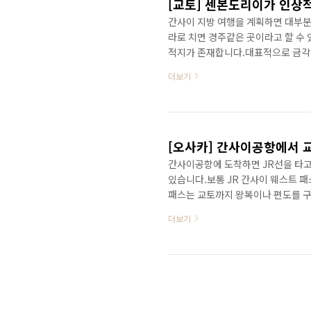
[교토] 센본도리이가 인상
간사이 지방 여행을 계획하면 대부분 
라로 치면 경주같은 곳이라고 할 수
적지가 존재합니다.대표적으로 금각
등이 존재합니다.그리고 여우(곡식의
더보기
사는 게이샤의 추억에서 등장하는 신
역으로 가면 됩니다.교토역에서 두 
면 바로 맞은편 길에 다음과 같은 모
할 때마다 비가 오네요.이나리역을 ..
[오사카] 간사이공항에서 
간사이공항에 도착하면 JR선을 타고 
있습니다.보통 JR 간사이 웨스트 
패스는 교토까지 왕복이나 편도를 구
를 포함하는 간사이 지역 대부분에서
더보기
문에 여러 곳을 하루에 볼 경우에 
간표는 다음과 같습니다.빨간색으로
위에 都라고 되어있는 열차는 정차역
30분이며 대략 1시간 반 정..