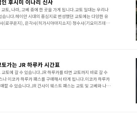
적인 후시미 이나리 신사
교토, 나라, 고베 중에 한 곳을 가게 됩니다.교토 일대는 우리나
 있습니다.헤이안 시대의 중심지로 번성했던 교토에는 다양한 유
사(로쿠온지), 은각사(히가시야마지쇼지) 청수사(기요미즈데라)
 신)를 모시는 후시미 이나리 신사가 있습니다.후시미 이나리 신
사입니다.후시미 이나리 신사는 교토역에서 JR선을 타고 이나리
정거장만 가면 되기 때문에 금방 갈 수 있습니다.이나리역을 나가
습을 볼 수 있습니다.두 번째 방문인데 후시미 이나리 신사를 방문
교토가는 JR 하루카 시간표
교토에 갈 수 있습니다.JR 하루카를 타면 교토까지 바로 갈 수
패스나 이코카 하루카 패스를 구매해서 타게 됩니다.이코카 하루카
매할 수 있습니다.JR 간사이 웨스트 패스는 교토 및 고베와 나라
 사용이 가능합니다.JR 간사이 웨스트 패스는 비용이 비싸기 때
선택하면 됩니다.간사이공항에서 교토로 가는 JR 하루카의 평일 시
 표시된 시간이 교토까지 가는 열차의 시간표입니다.그리고 시간
이 적기 때문에 빠르게 도착할 수 있습니다.평일의 첫차는 6시