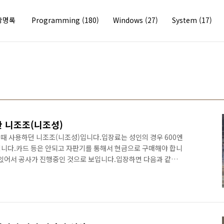
방명록
Programming
(180)
Windows
(27)
System
(17)
산 니조조(니조성)
때 사용하던 니조조(니조성)입니다.입장료는 성인의 경우 600엔
엔입니다.카드 등은 안되고 자판기를 통해서 현금으로 구매해야 합니
 있어서 공사가 진행중인 것으로 보입니다.입장하면 다음과 같은
(順路)를 따라서 이동하면 됩니다.니조조의 전체적인 모습입니다.
습니다.세계유산 니조조에 대한 간략한 설명으로 각 언어의 버튼
.돌아서 이동하면 큰 입구를 발견할 수 있습니다.금색이 칠해져 있
 썩 좋지는 않았지만 그나마 비가 오지 않아 다행이었습니다.간
..