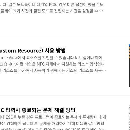
니다. 일부 노트북이나 대기업 PC의 경우 다른 옵션이 있을 수도
플레이 끄기 시간과 절전 모드로 진입하는 시간을 설정할 수 있
설정 변경(C)를 누르면 세부 설정이 가능합니다.이 설정을 직접
니다.Power Management Reference는 아래 링크를 통해
.microsoft.com/en-
p/aa373170(v=vs.85).aspx실제 값을 가져오기 위한 간단한 코드
tom Resource) 사용 방법
urce View에서 리소스를 확인할 수 있습니다.비트맵이나 아이
어 있습니다.이런 타입은 MFC 자체에서 지원하는 리소스 형식입니
의 리소스를 추가해서 사용하기 위해서는 커스텀 리소스를 사용해
등을 추가해서 가져오는 것이 가능합니다.간단하게 텍스트 파일을
.먼저 Resource View로 이동해서 새로운 리소스를 추가합
분에 마우스 오른쪽 클릭을 하면 Add resource 메뉴를 선택합
로그가 표시됩니다. 오른쪽에 있는 Import... 버튼을 클릭합니
 ESC 입력시 종료되는 문제 해결 방법
터나 ESC를 누를 경우 프로그램이 종료되는 문제가 존재합니다.개
쯤은 경험하게 됩니다.이 문제를 해결하기 위해 다음과 같은 방법
lateMessage() 메소드 재정의(Override)다이얼로그 베이스의