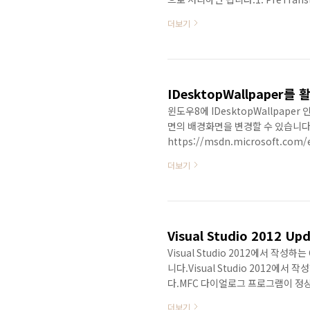
프로젝트를 생성하면 해당 프로젝트명
더보기
PreTranslateMessage()
에 호출이 되는 함수입니다.여기서 키
Wizard를 실행(Ctrl + Shift +
IDesktopWallpape
윈도우8에 IDesktopWallpa
면의 배경화면을 변경할 수 있습니다.
https://msdn.microsoft.com/
us/library/windows/deskt
더보기
기능을 쉽게 알 수 있습니다. 배경
또한 화면의 해상도를 가져올 수도 있습니다. #
::CoInitializeEx(nullptr, CO
Visual Studio 2012 
Visual Studio 2012에서 
니다.Visual Studio 2012에
다.MFC 다이얼로그 프로그램이 정상적
가 문제가 되었습니다.해당 이슈는 Vis
더보기