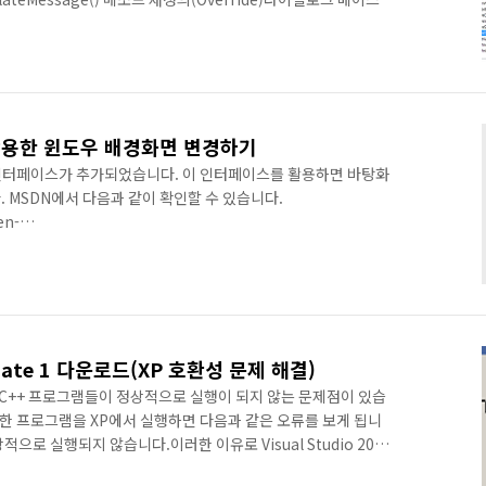
Dlg.cpp와 .h파일이 생성됩니다.해당 클래스의
 메소드를 오버라이딩하는 방법입니다.이 메소드는 메시지가 처리되기 전
보드의 엔터와 ESC 메시지를 거르게 하면 됩니다.먼저 Class
 X)합니다.Class name에는 Dlg가 뒤에 붙은 클래스..
r를 활용한 윈도우 배경화면 변경하기
per 인터페이스가 추가되었습니다. 이 인터페이스를 활용하면 바탕화
 MSDN에서 다음과 같이 확인할 수 있습니다.
en-
op/hh706946(v=vs.85).aspx 메소드의 이름이 직관적이기 때문에
화면의 색을 지정하거나 이미지, 슬라이드쇼의 설정이 가능합니다.
include #include #include #include int main() {
INIT_APARTMENTTHREADED); CComPtr pWall..
Update 1 다운로드(XP 호환성 문제 해결)
작성하는 C++ 프로그램들이 정상적으로 실행이 되지 않는 문제점이 있습
서 작성한 프로그램을 XP에서 실행하면 다음과 같은 오류를 보게 됩니
으로 실행되지 않습니다.이러한 이유로 Visual Studio 2012
ual Studio 2012 Update 1를 설치하면 해결됩니다.업데이