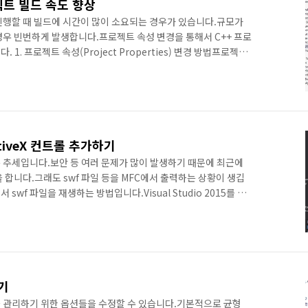
프로젝트 빌드 속도 향상
젝트를 진행할 때 빌드에 시간이 많이 소요되는 경우가 있습니다.규모가
경우 빈번하게 발생합니다.프로젝트 속성 변경을 통해서 C++ 프로
1. 프로젝트 속성(Project Properties) 변경 방법프로젝트
메뉴의 PROJECT > Project's Properties로 실행 가능합니
지 모르는 경우 검색 방법은 다음과 같습니다.좌측의 C/C++과
Options라는 메뉴가 존재합니다.상단에 보이는 검색창에 옵션을 입력
니다. 2. 빌드 속도 최적화..
ctiveX 컨트롤 추가하기
 추세입니다.보안 등 여러 문제가 많이 발생하기 때문에 최근에
 합니다.그래도 swf 파일 등을 MFC에서 출력하는 상황이 생깁
 swf 파일을 재생하는 방법입니다.Visual Studio 2015를 기
 MFC 프로젝트를 생성합니다.간단하게 테스트하기 위해 다이얼
FC 라이브러리를 static으로 사용하는 것 외에 다른 설정은 변
rce View)의 다이얼로그를 열고 ActiveX 컨트롤을 추가합니
클릭하면 메뉴가 표시됩니다.Insert ActiveX Contr..
기
 관리하기 위한 옵션들을 수정할 수 있습니다.기본적으로 균형