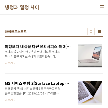
본문 바로가기
냉정과 열정 사이
마이크로소프트
외형보다 내실을 다진 MS 서피스 북 3(Surface Book 3)
서피스 북 2 이후 약 2년 반 만에 새로운 서피스
북 시리즈인 서피스 북 3가 발표되었습니다. 독
특한 형태의 힌지와 탈부착이 가능한 특성을 그
더보기
대로 갖추고 있습니다. 외관은 서피스 북 2와 거
의 동일하지만 긴 시간 이후에 출시한 만큼 성능
개선에 주력한 제품입니다. MS 스토어를 통해
구매한 서피스 북 3 15인치를 살펴보겠습니다.
MS 서피스 랩탑 3(Surface Laptop 3) 15인치 벤치마크 성능
탈부착이 가능한 서피스 북의 특징을 잘 보여주
최근 출시된 MS 서피스 랩탑 3을 구매하고 리뷰
는 박스입니다. 서피스 북 3 15인치의 무게는 약
를 작성했었습니다. 2019/12/06 - [IT/제품리
1,905g이기 때문에 묵직함이 느껴집니다. 박스
뷰] - 커스텀 라이젠 CPU를 품은 15인치 MS 서
후면에는 간략한 사양이 표기되어 있습니다. 와
더보기
피스 랩탑 3(Surface Laptop 3)
이파이는 802.11ax를 지원하며 블루투스 5.0으