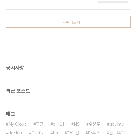
했을 것으로 보입니다.헤비 유저들이 올리는 업
◀◀◀◀MS 공식 스토어이기 때문에 안심하고
로드 양이 상당할 것으로 예상이 됩니다.원드라
구매가 가능합니다.구매 페이지의 다음 부분을
이브 용량 축소 방침 내용입니다.- 오피스365 사
확인해서 모두 구매를 클릭하면 모든 버전을 확
용자에게 1TB 지급- 100/200GB 플랜을 폐지
인할 수 있습니다.일반적으로 Windows 10
목록 더보기
하고 50GB를 월 $1.99에 제공- 무료 사용자는
Pro나 Home을 구매하면 됩니..
5GB로 축소(기존 카메라 앨범 보너스 용량 회
수)저는 카메라 앨범 보너스로 15GB를 받고 사
용자 추천 보너스로 5GB를 받았습니다.그래서
현재 무료 용량인 15GB를 합쳐서 35GB의 용량
을 사용할 수 있습니다.이제 2016년부터는 용량
이 5GB로 줄게 됩니다.용량 축소가 적용되기 이
공지사항
전에 용량을 유지할 수 있는 방법을 ..
최근 포스트
태그
My Cloud
구글
c++11
MS
우분투
ubuntu
docker
C++0x
ha
파이썬
마우스
윈도우10