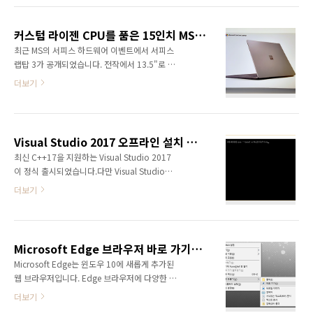
로 업그레이드가 되었습니다. 다만 아쉽게도 개
인용 서피스 북에는 Windows 10 Home
Edition이 설치되어 있습니다. 회색의..
커스텀 라이젠 CPU를 품은 15인치 MS 서피스 랩탑 3(Surface Laptop 3)
최근 MS의 서피스 하드웨어 이벤트에서 서피스
랩탑 3가 공개되었습니다. 전작에서 13.5"로 출
시되었는데 이번에는 13.5"와 15"로 각각 출시
더보기
되었습니다. 특히 15인치는 AMD 라이젠 서피스
에디션이라는 커스텀 라이젠 칩이 적용되었습니
다. 최근 블랙프라이데이 할인으로 구매한 MS
서피스 랩탑 3 15"를 살펴보겠습니다. 15인치
Visual Studio 2017 오프라인 설치 방법
랩탑이 박스에 포장돼서 배송되었습니다. 서피
최신 C++17을 지원하는 Visual Studio 2017
스 랩탑 3은 알칸타라와 메탈 재질을 선택할 수
이 정식 출시되었습니다.다만 Visual Studio
있는데 사양에 따라 선택지가 달라집니다. 알칸
2017는 ISO를 통한 오프라인 설치를 제공하지
타라는 Colbalt Blue, Platinum 색상을, 메탈
더보기
않고 있습니다.대신 오프라인 설치 파일을 전부
은 Sandstone, Black, Platinum을 선택할 수
다운로드 받고 사용할 수 있는 방법을 제공합니
있습니다. 제가 구매한 제품은 메탈 재질의
다. 먼저 아래 링크에서 Visual Studio 2017을
Platinum 색상으로 서피스 북의 느낌이 나는 재
다운로드 받습니
질입니다. 실제 제품..
Microsoft Edge 브라우저 바로 가기(shortcut) 생성
다.https://www.visualstudio.com/downloads/Visual
Microsoft Edge는 윈도우 10에 새롭게 추가된
Studio 2017 Community는 무료로 사용할 수
웹 브라우저입니다. Edge 브라우저에 다양한 확
있기 때문에 다운로드를 합니다.설치 파일은 온
장 기능이 생기면서 사용이 좀 더 편리해졌습니
라인을 통해서 패키지를 가져오기 때문에 용량
더보기
다. 다만 Edge 브라우저의 바로 가기(shortcut)
이 1MB 정도입니다.명령 프롬프트(cmd)를 실