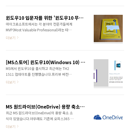
을 생성하기가 까다롭습니다. Edge의 바로 가기
행합니다.다음과 같이 입력하면 전체 설치파일
를 생성하는 방법입니다. 먼저 바탕화면에서 마
이 설정한 경로에 저장됩니다.
우스 오른쪽 클릭으로 메뉴를 엽니다. 메뉴에서
vs_community__61..
윈도우10 입문자를 위한 '윈도우10 무작정 따라하기'
새로 만들기(W) > 바로 가기(S)를 실행합니다.
마이크로소프트에서는 각 분야의 전문가들에게
바로 가기 생성을 위한 실행 경로를 입력하는 화
MVP(Most Valuable Professional)라는 타이
면이 표시됩니다. 항목 위치 입력 부분에 다음 내
틀을 줍니다.웹 분야 MVP가 작성한 윈도우10
용을 입력합니다. %windir%\explorer.exe
더보기
입문서가 출시되었습니다.바로 윈도우10 무작
shell:Appsfolder\Microsoft.MicrosoftEdge_8wekyb3d8bbwe!MicrosoftEdge
정 따라하기라는 책입니다.윈도우10은 정식 출
다음으로 바로 가기 이름을 지정할 수 ..
시 이후 1년동안 무료 업그레이드를 진행하고 있
습니다. 또한 윈도우10 TH2 업데이트를 통해서
[MS스토어] 윈도우10(Windows 10) Home/Pro 구매 방법 (172,000원/Free)
기존 정품 시리얼로 직접 설치가 가능하게 했습
MS에서 윈도우10을 출시하고 최근에는 TH2
니다.다만 아직까지는 업데이트 기간이 남아 있
1511 업데이트를 진행했습니다.프리뷰 버전부
기 때문에 점유율이 급격하기 늘지는 않았습니
터 사용했는데 만족하면서 사용하고 있습니다.
다.책이 구겨지지 않도록 종이로 한 번 감긴 상태
더보기
윈도우10부터 업데이트 형식으로 OS의 업그레
로 도착했습니다.윈도우10 무작정 따라하기라
이드가 진행됩니다.윈도우10을 구매하기에 적
는 제목을 확인할 수 있습니다. 윈도우 분야 베스
합한 시기인 것 같습니다.기존에 정품 윈도우7,
트셀러라고 되어 있습니다.MVP가 알려주는 정
8, 8.1 등을 사용하던 분들은 무료 업그레이드가
보를 확인할 수 있는 책입니다.윈도우10이 출시
MS 원드라이브(OneDrive) 용량 축소 및 유지 방법
가능합니다.윈도우10 정품 구매는 MS스토어를
되면서 M..
최근 MS 원드라이브(OneDrive)의 용량 축소 소
통해서 쉽게 구매가 가능합니다.하단의 링크를
식이 있었습니다.아무래도 기존에 오피스365 사
클릭해서 MS스토어의 윈도우10 구매가 가능합
용자에게 제공하던 무제한 용량의 부담이 상당
니다.▶▶▶▶ 윈도우10 구매하러 가기
더보기