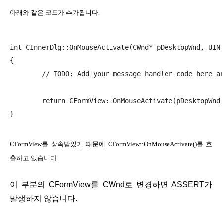
아래와 같은 코드가 추가됩니다.
int CInnerDlg::OnMouseActivate(CWnd* pDesktopWnd, UINT
{

	// TODO: Add your message handler code here and/or call default

	return CFormView::OnMouseActivate(pDesktopWnd, nHitTest, message);

}
CFormView를 상속받았기 때문에 CFormView::OnMouseActivate()를 호
출하고 있습니다.
이 부분의 CFormView를 CWnd로 변경하면 ASSERT가
발생하지 않습니다.