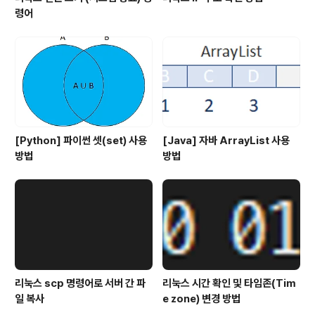
령어
[Python] 파이썬 셋(set) 사용
[Java] 자바 ArrayList 사용
방법
방법
리눅스 scp 명령어로 서버 간 파
리눅스 시간 확인 및 타임존(Tim
일 복사
e zone) 변경 방법