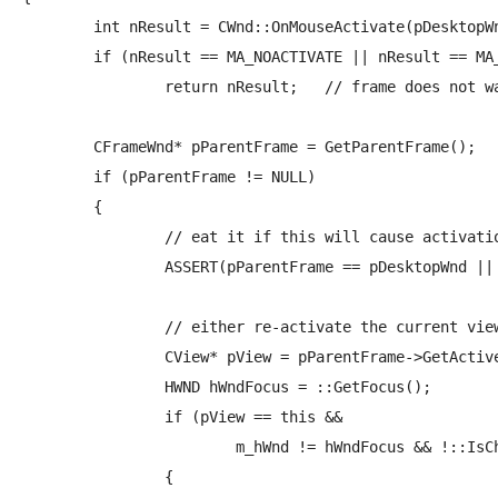
	int nResult = CWnd::OnMouseActivate(pDesktopWnd, nHitTest, message);

	if (nResult == MA_NOACTIVATE || nResult == MA_NOACTIVATEANDEAT)

		return nResult;   // frame does not want to activate

	CFrameWnd* pParentFrame = GetParentFrame();

	if (pParentFrame != NULL)

	{

		// eat it if this will cause activation

		ASSERT(pParentFrame == pDesktopWnd || pDesktopWnd->IsChild(pParentFrame));

		// either re-activate the current view, or set this view to be active

		CView* pView = pParentFrame->GetActiveView();

		HWND hWndFocus = ::GetFocus();

		if (pView == this &&

			m_hWnd != hWndFocus && !::IsChild(m_hWnd, hWndFocus))

		{
