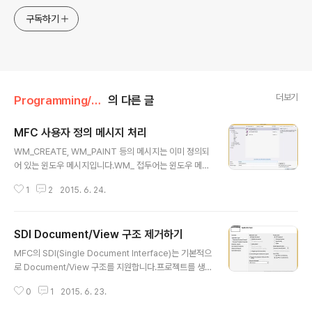
구독하기
더보기
Programming/Win32&MFC&COM
의 다른 글
MFC 사용자 정의 메시지 처리
글 내용
WM_CREATE, WM_PAINT 등의 메시지는 이미 정의되
어 있는 윈도우 메시지입니다.WM_ 접두어는 윈도우 메시
지를 위해서 사용됩니다.이런 기본적으로 정의된 메시지
1
2
2015. 6. 24.
외에 사용자가 정의한 메시지를 처리할 경우도 존재합니
다.UI 스레드를 추가해서 스레드간 통신에도 사용할 수 있
습니다.간단한 MFC 프로젝트를 생성합니다.Dialog bas
SDI Document/View 구조 제거하기
ed로 변경하고 Finish를 눌러서 생성합니다.Dlg.cpp(앞
글 내용
에 프로젝트명이 붙습니다.) 파일에 Message Map이 정
MFC의 SDI(Single Document Interface)는 기본적으
의되어 있습니다. BEGIN_MESSAGE_MAP(CUMTest
로 Document/View 구조를 지원합니다.프로젝트를 생
Dlg, CDialogEx) ON_WM_SYSCOMMAND() ON_
성할 때 몇 번의 클릭으로 간단하게 Document/View 기
WM_PAINT() ON_WM_QUERYDRAGICON() END_
0
1
2015. 6. 23.
반으로 생성할 수 있습니다.자동으로 생성되는 Doc/View
MESSAGE_MAP() 메시지와 해당 메시지를 처..
구조가 필요하지 않을 경우도 발생합니다.SDI에서 Doc/V