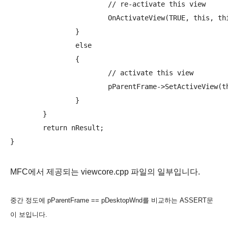
			// re-activate this view

			OnActivateView(TRUE, this, this);

		}

		else

		{

			// activate this view

			pParentFrame->SetActiveView(this);

		}

	}

	return nResult;

MFC에서 제공되는 viewcore.cpp 파일의 일부입니다.
중간 정도에 pParentFrame == pDesktopWnd를 비교하는 ASSERT문
이 보입니다.