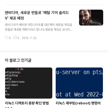
있습니다.먼저 애플은 전년 동기대비 32.5%가 증가한 49
6억 달러의 매출을 기록했습니다.또한 순이익은 107억 달
엔비디아, 새로운 번들로 '메탈 기어 솔리드
러로 전년 동기대비 38% 증가되었습니다.애플의 대표 제
품인 아이폰의 판매량입니다.애플의 대표적인 제품답게 엄
V' 제공 예정
글 내용
청난 판매를 보이고 있습니다. 아이폰은 4750만대가 판매
엔비디아가 배트맨 아캄나이트를 대신해서 새로운 게임을
되면서 역시 엄청난 인기를 보여주고 있습니다.다음으로
번들로 제공할 예정이라고 합니다.새로운 게임은 코나미의
태블릿인 아이패드의 판매량입니다.아이패드는 1090만대
메탈 기어 솔리드 V 더 팬텀 페인입니다.미국의 디지털기
입니다. 태블릿 수요가 생각보다 늘지 않으면서 꾸준하게
0
0
2015. 7. 22.
기 판매 업체인 뉴에그와 레딧을 통해서 유출된 내용입니
감소하고 있습니다.다양하게 출시되고 있는 안..
다.해당 프로모션이 적용되는 모델은 확정되지 않았습니
다.다만 아캄나이트를 통해서 예상하면 GTX 970, GTX
980, GTX 980Ti가 될 가능성이 높습니다.그리고 타이
탄 X(Titan X)도 적용될 가능성이 있습니다.메탈 기어 솔
이 블로그 인기글
리드 V 더 팬텀 페인은 플레이스테이션 3, 4, XBox One,
XBox 360버전이 9월 1일출시될 예정입니다.또한 PC판
은 9월 15일에 출시될 예정입니다.이미 메탈 기어 솔리드
시리즈를 개발한 코지마 프로덕션이 해체된다는 소식이 있
었습니다.마지막 메..
리눅스 디렉토리 용량 확인 방법
리눅스 재부팅(reboot) 명령어