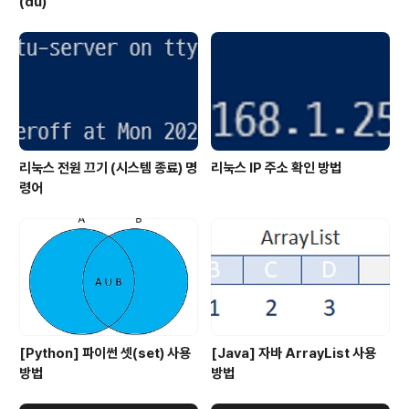
(du)
리눅스 전원 끄기 (시스템 종료) 명
리눅스 IP 주소 확인 방법
령어
[Python] 파이썬 셋(set) 사용
[Java] 자바 ArrayList 사용
방법
방법