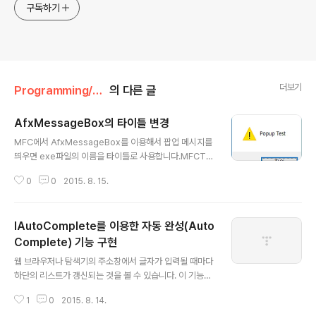
구독하기
더보기
Programming/Win32&MFC&COM
의 다른 글
AfxMessageBox의 타이틀 변경
글 내용
MFC에서 AfxMessageBox를 이용해서 팝업 메시지를
띄우면 exe파일의 이름을 타이틀로 사용합니다.MFCTe
st.exe에서 AfxMessageBox를 사용하면 다음과 같이
0
0
2015. 8. 15.
타이틀이 표시됩니다. AfxMessageBox(_T("Popup T
est")); 화면에 다음과 같이 표시가 됩니다.MFCTest라는
타이틀로 표시가 됩니다.기본적인 타이틀 대신 새로운 타
IAutoComplete를 이용한 자동 완성(Auto
이틀로 사용하는 방법은 다음과 같습니다.1. exe 파일명
변경가장 간단한 방법은 exe 파일명을 변경하는 방법입니
Complete) 기능 구현
글 내용
다.이 방법은 간단하지만 exe 파일명과 다른 타이틀을 사
웹 브라우저나 탐색기의 주소창에서 글자가 입력될 때마다
용하고 싶을 때는 사용할 수 없습니다.2. Resource의 St
하단의 리스트가 갱신되는 것을 볼 수 있습니다. 이 기능은
ring Table에 AFX_IDS_APP_TITLE을 추가String Ta
자동 완성(Auto Complete)라는 기능입니다. 자동 완성
ble에 AFX_IDS_APP_TI..
1
0
2015. 8. 14.
은 SHAutoComplete()라는 API를 사용해서 간단하게