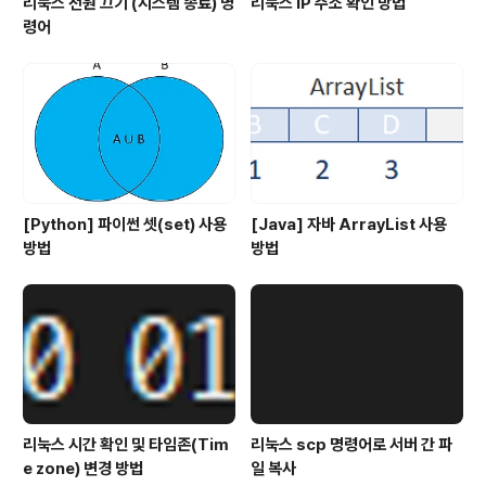
리눅스 전원 끄기 (시스템 종료) 명
리눅스 IP 주소 확인 방법
령어
[Python] 파이썬 셋(set) 사용
[Java] 자바 ArrayList 사용
방법
방법
리눅스 시간 확인 및 타임존(Tim
리눅스 scp 명령어로 서버 간 파
e zone) 변경 방법
일 복사