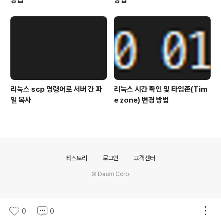
방법
방법
리눅스 scp 명령어로 서버 간 파
리눅스 시간 확인 및 타임존(Tim
일 복사
e zone) 변경 방법
의안내
티스토리
로그인
고객센터
© Daum Corp.
0
0