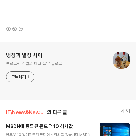
(새창열림)
로그 정보
냉정과 열정 사이
프로그램 개발과 테크 집약 블로그
구독하기
더보기
IT/News&NewThings
의 다른 글
MSDN에 등록된 윈도우 10 해시값
글 내용
윈도우 10 업데이트가 드디어 시작되고 있습니다.MSDN