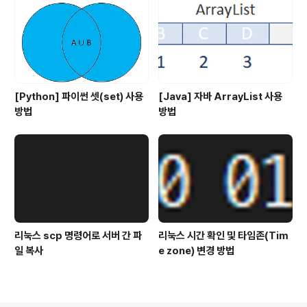
[Python] 파이썬 셋(set) 사용
[Java] 자바 ArrayList 사용
방법
방법
리눅스 scp 명령어로 서버 간 파
리눅스 시간 확인 및 타임존(Tim
일 복사
e zone) 변경 방법