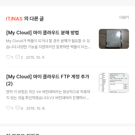
더보기
IT/NAS
의 다른 글
[My Cloud] 마이 클라우드 분해 방법
글 내용
My Cloud가 벽돌이 되거나 할 경우 분해가 필요할 수 있
습니다.다양한 기능을 지원하지만 잘못하면 벽돌이 되는
경우가 발생합니다.My Cloud를 초기화하기 위해서 분해
1
2
2015. 10. 9.
를 해봤습니다.흰 부분을 앞으로 빼내면 되는데 사진과 같
이 걸쇠가 보입니다.걸쇠는 양쪽에 각각 2개씩 총 4개가
있습니다.일자 드라이버를 활용해서 흰 부분을 들어 올리
[My Cloud] 마이 클라우드 FTP 계정 추가
고 살살 빼내는 것을 추천합니다. 저는 일자 드라이버 2개
를 양쪽에 끼고 양쪽을 한 번에 들어올린 다음에 빼냈습니
(2)
글 내용
다.흰색 부분의 걸쇠는 다음과 같이 되어 있습니다.회색 본
먼저 이 방법은 최신 V4 버전대에서는 정상적으로 작동하
체의 걸쇠가 걸리는 끝 부분에 홈이 파져 있고 이 홈에 흰색
지 않는 것을 확인하였습니다.V3 버전대에서 진행하시기
부분의 돌출된 부분이 끼워져 있습니다.회색 부분의 반대
바랍니다.My Cloud의 사용자 추가를 통해서 간단하게 F
편은 하드디스크가 있으며 다음과 같이 되어 있습니다.걸
1
0
2015. 10. 8.
TP 계정을 추가할 수 있습니다.FTP에 계정을 추가하는
쇠의 위치가 반대편과 약간 다르게 되..
방법은 아래 링크를 확인하면 됩니다.2015/10/07 - [IT/
컴퓨터/NAS] - [My Cloud] 마이 클라우드 FTP 계정 추
가 (1)다만 이 방법을 통해서 계정을 생성하면 Root 디렉
토리로 접속이 됩니다. 이렇게 되면 다른 사용자의 데이터