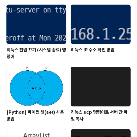
리눅스 전원 끄기 (시스템 종료) 명
리눅스 IP 주소 확인 방법
령어
[Python] 파이썬 셋(set) 사용
리눅스 scp 명령어로 서버 간 파
방법
일 복사