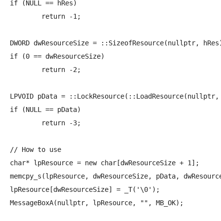
if (NULL == hRes)

	return -1;

DWORD dwResourceSize = ::SizeofResource(nullptr, hRes)
if (0 == dwResourceSize)

	return -2;

LPVOID pData = ::LockResource(::LoadResource(nullptr, 
if (NULL == pData)

	return -3;

// How to use

char* lpResource = new char[dwResourceSize + 1];

memcpy_s(lpResource, dwResourceSize, pData, dwResource
lpResource[dwResourceSize] = _T('\0');

MessageBoxA(nullptr, lpResource, "", MB_OK);
