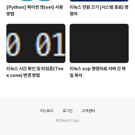
[Python] 파이썬 셋(set) 사용
리눅스 전원 끄기 (시스템 종료) 명
방법
령어
리눅스 시간 확인 및 타임존(Tim
리눅스 scp 명령어로 서버 간 파
e zone) 변경 방법
일 복사
의안내
티스토리
로그인
고객센터
© Daum Corp.