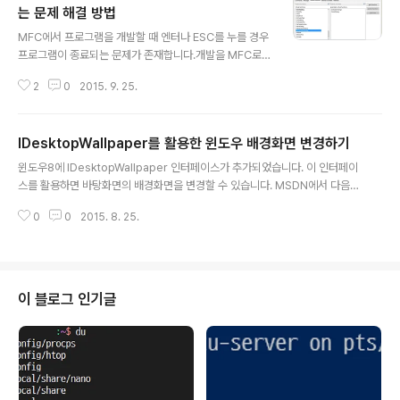
는 문제 해결 방법
글 내용
MFC에서 프로그램을 개발할 때 엔터나 ESC를 누를 경우
프로그램이 종료되는 문제가 존재합니다.개발을 MFC로
진행하면 누구나 한 번쯤은 경험하게 됩니다.이 문제를 해
2
0
2015. 9. 25.
결하기 위해 다음과 같은 방법으로 처리하면 됩니다.1. Pre
TranslateMessage() 메소드 재정의(Override)다이
얼로그 베이스의 프로젝트를 생성하면 해당 프로젝트명Dl
IDesktopWallpaper를 활용한 윈도우 배경화면 변경하기
g.cpp와 .h파일이 생성됩니다.해당 클래스의 PreTransl
글 내용
ateMessage() 메소드를 오버라이딩하는 방법입니다.이
윈도우8에 IDesktopWallpaper 인터페이스가 추가되었습니다. 이 인터페이
메소드는 메시지가 처리되기 전에 호출이 되는 함수입니
스를 활용하면 바탕화면의 배경화면을 변경할 수 있습니다. MSDN에서 다음과
다.여기서 키보드의 엔터와 ESC 메시지를 거르게 하면 됩
같이 확인할 수 있습니다. https://msdn.microsoft.com/en-us/library/w
니다.먼저 Class Wizard를 실행(Ctrl + Shift + X)합니
0
0
2015. 8. 25.
indows/desktop/hh706946(v=vs.85).aspx 메소드의 이름이 직관적이
다.Class name에는 Dlg가 뒤에 붙은 클래스..
기 때문에 기능을 쉽게 알 수 있습니다. 배경화면의 색을 지정하거나 이미지, 슬
라이드쇼의 설정이 가능합니다. 또한 화면의 해상도를 가져올 수도 있습니다. #
include #include #include #include int main() { ::CoInitializeEx(null
ptr, COINIT_APARTMENTTHREADED); CComPtr pWall..
이 블로그 인기글