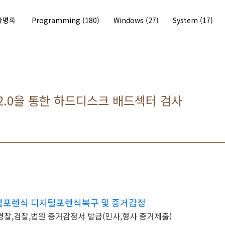
방명록
Programming
(180)
Windows
(27)
System
(17)
er2.0을 통한 하드디스크 배드섹터 검사
포렌식 디지털포렌식복구 및 증거감정
찰,검찰,법원 증거감정서 발급(민사,형사 증거제출)