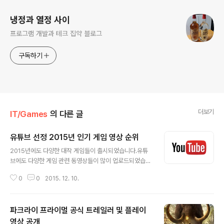
냉정과 열정 사이
프로그램 개발과 테크 집약 블로그
구독하기
더보기
IT/Games
의 다른 글
유튜브 선정 2015년 인기 게임 영상 순위
글 내용
2015년에도 다양한 대작 게임들이 출시되었습니다.유튜
브에도 다양한 게임 관련 동영상들이 많이 업로드되었습니
다.2015년에 출시된 게임은 물론 이전에 출시된 게임들도
0
0
2015. 12. 10.
다양한 영상으로 재탄생했습니다.2015년 유튜브 선정 인
기 게임 영상 순위입니다. 1. Clash of Clans: Revenge
(Official Super Bowl TV Commercial)언제나 고퀄리
파크라이 프라이멀 공식 트레일러 및 플레이
티를 자랑하는 CoC 광고에 리암 니슨이 등장한 슈퍼볼 광
고입니다.게임에 대한 내용을 재밌게 잘 표현했습니다.2.
영상 공개