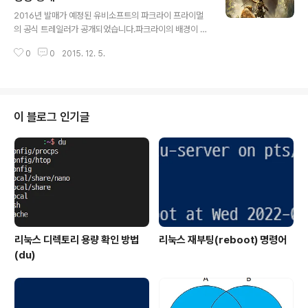
글 내용
Real GTAGTA를 완벽하게 재현한 Real GTA입니다.
2016년 발매가 예정된 유비소프트의 파크라이 프라이멀
Grand Theft Auto V의 게임 내용을 충실하게 재현하고
의 공식 트레일러가 공개되었습니다.파크라이의 배경이 석
있습니다.아마존 무료 배송 이벤트에 구매해서 상당히 재
기 시대로 이동하였습니다.이번 게임어워드 2015에 맞춰
밌게 즐긴 게임입니다.3. Star Wars..
0
0
2015. 12. 5.
트레일러를 공개했습니다.영상은 1080p로 설정해서 보는
것을 추천합니다.석기 시대에 있었을 법한 동물인 검치호
나 메머드 등이 보입니다.주인공은 야생 동물을 길들여서
전투에 활용할 수 있는 것으로 보입니다.파크라이 프라이
멀의 공식페이지에도 BECOME THE BEAST MASTER
이 블로그 인기글
라는 문구가 보입니다.또한 무기 역시 활과 창과 같은 무기
를 사용합니다.주인공은 타카(Takkar)라는 부족의 마지막
생존자로 석기 시대에서 생존해야 합니다.파크라이라는 이
름과 독특한 배경으로 인해서 상당히 기대가 많이 되는 작
품입니다.PC, XBOX ONE, PS4..
리눅스 디렉토리 용량 확인 방법
리눅스 재부팅(reboot) 명령어
(du)