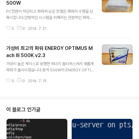
500W
글 내용
PC전원이 차단되고 파워에 남은 잔열은 파워의 수명을 단
축시킵니다.안정적인 시스템을 위해서는 안정적인 파워가
뒷받침되야 합니다.마이크로닉스 CASLON 500W Afte
0
0
2016. 7. 21.
r Cooling 87+ FDB는 After Cooling 기술로 잔열을
제거합니다.대기전력만으로 잔열을 차단하는 기술이 탑재
되어 있습니다. 1. 배송 및 개봉기마이크로닉스 CASLON
가성비 최고의 파워 ENERGY OPTIMUS M
500W의 제품 박스는 좀 큰 편입니다.▼ 제품 배송일반적
인 파워보다 좀 더 큰 박스에 포장되어 있습니다.여러 겹의
ach III 500K v2.3
글 내용
에어캡으로 안전하게 배송되었습니다.▼ 제품 박스마이크
가성비 높은 케이스로 유명한 에너지 옵티머스에서 새롭게
로닉스 CASLON 87+ 시리즈 제품입니다.박스에는 손잡
파워가 출시되었습니다.정격 500W의 ENERGY OPTIM
이가 숨겨져 있어서 편리하게 들 수 있습니다.▼ SLI/CF
US Mach III 500K v2.3이라는 제품입니다.2만 원대 중
지원SLI와 CrossFire X를 지원합니다. 그리고 인텔 6세
0
0
2016. 7. 19.
후반의 높은 가성비를 자랑하는 ENERGY OPTIMUS M
대 스카..
ach III 500K v2.3를 살펴보겠습니다. 1. 배송 및 박스 개
봉비교적 작은 크기의 파워 박스에 포장되어 있습니다.▼
제품 박스독특하게 상단부에 손잡이가 달려 있습니다. 용
산 등에서 직접 구매해도 부담없이 들고 돌아갈 수 있는 디
이 블로그 인기글
자인입니다.▼ 박스 상단박스 상단에 ENERGY OPTIMU
S 500K Mach III라는 이름을 확인할 수 있습니다. 3년 무
상보증으로 안심하고 사용할 수 있는 제품입니다.▼ 박스
개봉파워가 완전히 밀봉된 상태로 포장된 상태입니다...