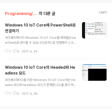
더보기
Programming/Windows10IoTCore
의 다른 글
Windows 10 IoT Core에 PowerShell로
연결하기
글 내용
라즈베리파이의 Windows 10 IoT Core를 파워쉘(Pow
erShell)로 관리할 수 있습니다.원격으로 연결해서 스크립
트 등을 실행할 수 있습니다.PowerShell을 통한 Windo
1
0
2017. 6. 29.
ws 10 IoTCore 방법입니다. 먼저 시작 버튼을 누르고 p
owershell을 입력합니다.마우스 오른쪽 클릭을 해서 관
리자 권한으로 실행(Run as administrator)을 누릅니다.
Windows 10 IoT Core의 Headed와 He
파워쉘 입력창에서 먼저 아래 명령어로 WinRM 서비스(W
indows Remote Management)를 실행합니다. net s
adless 모드
글 내용
tart WinRM 정상적으로 WinRM 서비스가 시작되면 다
라즈베리파이3를 위한 Windows 10 IoT Core에는 He
음 명령어를 실행합니다. Set-Item WSMan:\localhost
aded 모드와 Headless 모드가 존재합니다.둘 중의 하
\Client\TrustedHosts -Value 192.168.1.20..
나를 설정해서 사용할 수 있습니다.각 모드의 차이점은 다
1
0
2017. 6. 28.
음과 같습니다.Headed 모드 UI가 존재하는 모드. 시스템
이 부팅될 때 하나의 UI가 실행되고 추가로 1개 이상의 백
그라운드 앱을 실행할 수 있는 모드. Headless 모드 UI를
가지지 않는 모드. UI 기능이 필요하지 않은 장치를 Headl