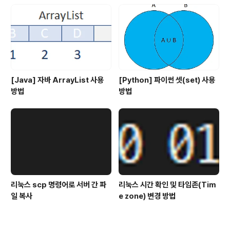
[Java] 자바 ArrayList 사용
[Python] 파이썬 셋(set) 사용
방법
방법
리눅스 scp 명령어로 서버 간 파
리눅스 시간 확인 및 타임존(Tim
일 복사
e zone) 변경 방법