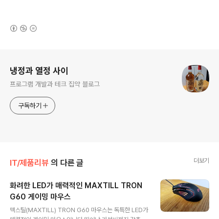
(새창열림)
로그 정보
냉정과 열정 사이
프로그램 개발과 테크 집약 블로그
구독하기
더보기
IT/제품리뷰
의 다른 글
화려한 LED가 매력적인 MAXTILL TRON
G60 게이밍 마우스
글 내용
맥스틸(MAXTILL) TRON G60 마우스는 독특한 LED가