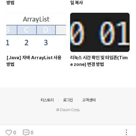
방법
일 복사
[Java] 자바 ArrayList 사용
리눅스 시간 확인 및 타임존(Tim
방법
e zone) 변경 방법
의안내
티스토리
로그인
고객센터
© Daum Corp.
0
0