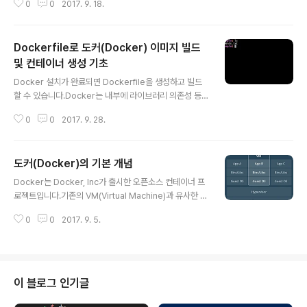
0
0
2017. 9. 18.
Docker 설치 이후의 설정 방법들입니다. 1. root 계정이
아닌 사용자로 Docker 관리Docker 명령어를 사용할 때
root 유저가 아닌 경우 sudo를 입력해야 합니다.일반 사
Dockerfile로 도커(Docker) 이미지 빌드
용자가 sudo를 입력하지 않고 사용하는 경우 아래와 같은
에러가 표시됩니다.CentOS에서도 동일한 에러가 표시되
및 컨테이너 생성 기초
글 내용
는 것을 확인할 수 있습니다.Docker daemon은 항상 ro
Docker 설치가 완료되면 Dockerfile을 생성하고 빌드
ot 권한으로 동작하도록 되어 있습니다.다음 명령어로 do
할 수 있습니다.Docker는 내부에 라이브러리 의존성 등
cker 그룹을 생성하고 현재 사용자($USER)를 그룹에 추
을 완전히 포함한 형태이기 때문에 배포가 편리합니다.우
가합니다. sudo groupadd docker sud..
0
0
2017. 9. 28.
분투 및 CentOS에서 Docker를 설치하는 방법은 아래
링크에서 확인 가능합니다.2017/09/06 - [System/Do
cker] - 도커 CE(Docker CE) 우분투 서버에 설치201
도커(Docker)의 기본 개념
7/09/17 - [System/Docker] - 도커 CE(Docker CE)
글 내용
CentOS에 설치2017/09/18 - [System/Docker] -
Docker는 Docker, Inc가 출시한 오픈소스 컨테이너 프
리눅스 환경에서 도커 CE(Docker CE) 설치 이후 설정먼
로젝트입니다.기존의 VM(Virtual Machine)과 유사한 형
저 Docker의 이미지와 컨테이너라는 용어에 대한 이해가
태로 동작하지만 VM과 차이가 존재합니다.공식 사이트에
필요합니다.이미지는 컨테이너를 실행하기 위한 파일 정보
0
0
2017. 9. 5.
서 제공하는 VM과의 차이점에 대한 이해를 돕는 이미지입
등을 담고 있..
니다.▼ Virtual Machine diagram▼ Container dia
gram위의 다이어그램이 VM이며 아래가 Docker입니
다.VM은 항상 별도의 Guest OS 위에서 동작하기 때문에
상당히 무겁습니다.성능은 물론이고 OS가 완전히 설치되
이 블로그 인기글
기 때문에 각각의 OS 용량까지 포함합니다.반면에 Dock
er는 OS의 리소스를 공유하기 때문에 좀 더 빠르고 경량