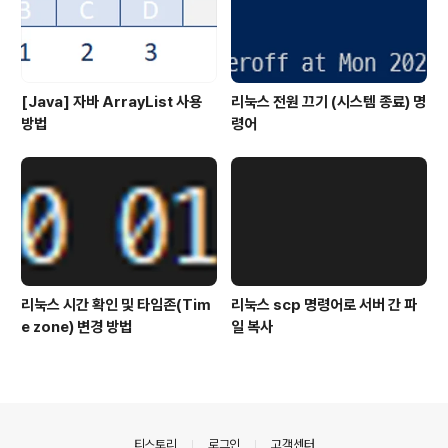
[Java] 자바 ArrayList 사용
리눅스 전원 끄기 (시스템 종료) 명
방법
령어
리눅스 시간 확인 및 타임존(Tim
리눅스 scp 명령어로 서버 간 파
e zone) 변경 방법
일 복사
의안내
티스토리
로그인
고객센터