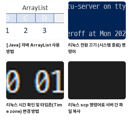
[Java] 자바 ArrayList 사용
리눅스 전원 끄기 (시스템 종료) 명
방법
령어
리눅스 시간 확인 및 타임존(Tim
리눅스 scp 명령어로 서버 간 파
e zone) 변경 방법
일 복사