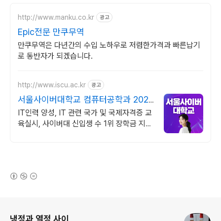
http://www.manku.co.kr
광고
Epic전문 만쿠무역
만쿠무역은 다년간의 수입 노하우로 저렴한가격과 빠른납기
로 동반자가 되겠습니다.
http://www.iscu.ac.kr
광고
서울사이버대학교 컴퓨터공학과 2026
가을학기 신편입생
IT인력 양성, IT 관련 국가 및 국제자격증 교
육실시, 사이버대 신입생 수 1위 장학금 지급
1위, 학사 석사 박사 온라인복수학위까지
(새창열림)
로그 정보
냉정과 열정 사이