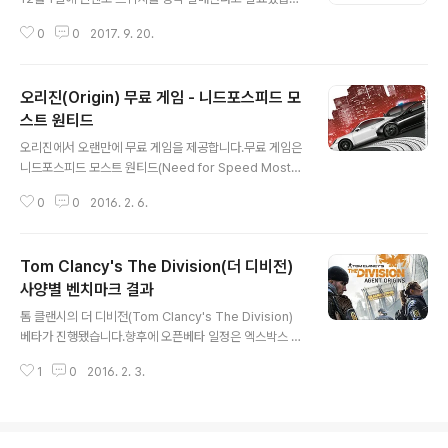
메뉴의 계정 관리 메뉴로 이동합니다. 주 사용 PS4로 등록
다.정식 발매가 안될지도 모른다는 우려가 있었지만 다행
하기를 눌러서 해당 기기를 등록합니다. 마지막으로 절전
0
0
2017. 9. 20.
히 정식 발매가 되었습니다.미국 기준으로 $299.99에 판
모드 설정을 하면 되는데 설정 메뉴의 절전 모드 설정을 선
매중인데 국내 출시가는 36만 원입니다.환율을 고려했을
택합니다. 해당 메뉴 내의 대..
때 합리적인 금액대로 출시가 됩니다.닌텐도 스위치는 거
오리진(Origin) 무료 게임 - 니드포스피드 모
치를 통한 일반 콘솔로 활용이 가능하며 휴대용 게임기기
로도 활용이 가능합니다.거치해서 TV 모드로 사용하거나
스트 원티드
글 내용
휴대하고 다니면서 테이블 모드나 휴대 모드로 활용이 가
오리진에서 오랜만에 무료 게임을 제공합니다.무료 게임은
능합니다.출시 이후에 시간이 꽤 흘렀지만 많은 분들이 기
니드포스피드 모스트 원티드(Need for Speed Most
다리고 있기 때문에 인기가 많을 것으로 기대가 됩니다. ▼
Wanted)입니다.오리진에서는 간만에 풀리는 무료 게임인
발매 예정 소프트웨어 리스트퍼블리셔 소프트웨어 발매예
0
0
2016. 2. 6.
것 같습니다.니드포스피드 시리즈 게임으로 레이싱 장르입
정일 희망소비자 가격 한국어대응 닌텐도 슈퍼 마리오 ..
니다.무료로 제공되는 것은 며칠 전부터로 언제 종료될지
모르기 때문에 서두르시기 바랍니다.아래 링크를 클릭하면
Tom Clancy's The Division(더 디비전)
라이브러리에 추가가 가능합니다.https://www.origin.c
om/ko-kr/store/free-games설치를 하지 않아도 라
사양별 벤치마크 결과
글 내용
이브러리에 추가가 가능합니다.니드포스피드 모스트 원티
톰 클랜시의 더 디비전(Tom Clancy's The Division)
드로 즐거운 레이싱을 해보시기 바랍니다.
베타가 진행됐습니다.향후에 오픈베타 일정은 엑스박스 원
에서 24시간 선행으로 2월 16일부터 21일까지 진행됩니
1
0
2016. 2. 3.
다.PC와 PS4는 2월 17일부터 21일까지 진행됩니다.더
디비전의 벤치마크를 실행한 gamegpu.ru의 사양별 프
레임입니다.아래 링크를 통해 원본을 확인하실 수 있습니
다.http://gamegpu.ru/mmorpg-/-onlayn-igry/to