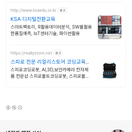
http://www.ksaedu.or.kr
광고
KSA 디지털전환교육
스마트팩토리, R활용데이터분석, SW를활용
한품질예측, IoT센터기술, 파이썬활용
https://reallystore.net
광고
스피로 전문 리얼리스토어 코딩교육을
쉽고 재밌게
스피로코딩로봇, AI,3D,보안카메라 전자제
품 전문샵 스피로볼트코딩로봇, 스피로볼트
파워팩, 스피로미니등 스피로 전문몰
(새창열림)
로그 정보