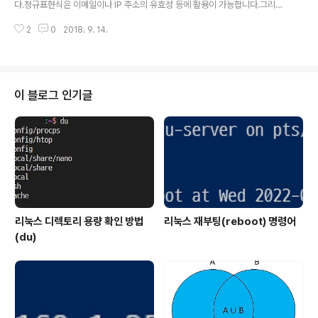
다.정규표현식은 이메일이나 IP 주소의 유효성 등에 활용이 가능합니다.그리고
다양한 패턴에 따라서 파일명을 바꾼다거나 하는데도 활용할 수 있습니다.여기
2
0
2018. 9. 14.
서 알아볼 정규표현식 활용 방법은 쉼표로 구분된 숫자를 추출하는 것입니다.일
반적으로 3자리마다 쉼표로 구분하는 숫자 표기방식을 찾는 방법입니다.쉼표로
구분되는 숫자는 다음과 같은 형식의 숫자입니다.45,123-12,345.0154,32
1.23123,456,789 파이썬 정규표현식으로 표현하면 다음과 같습니다. impo
rt re def check_number(text): regex = re.compile(r'((-)?\d{1,3}(,\d
이 블로그 인기글
{3})*(\.\d+)?)') se..
리눅스 디렉토리 용량 확인 방법
리눅스 재부팅(reboot) 명령어
(du)