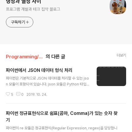
냉정과 열정 사이
프로그램 개발과 테크 집약 블로그
구독하기
더보기
Programming/Python
의 다른 글
파이썬에서 JSON 데이터 형식 처리
글 내용
파이썬은 기본적으로 JSON 데이터를 처리할 수 있는 jso
n 모듈이 포함되어 있습니다. json 모듈은 Python 타입을
JSON 형태의 문자열로 바꾸거나 그 반대의 기능을 제공
5
0
2019. 10. 24.
합니다. 1. JSON 형태 문자열과 파일 읽기 JSON 형태의
문자열을 읽기 위해 loads()를 사용합니다. import json
data = '{"title": "Book1", "ISBN": "12345", "autho
파이썬 정규표현식으로 쉼표(콤마, Comma)가 있는 숫자 찾
r": [{"name": "autho1", "age": 30}, {"name": "auth
o2", "age": 25}]}' json_data = json.loads(data) pri
기
글 내용
nt(json_data['title']) print(json_data['ISBN']) for a
파이썬의 re 모듈은 정규표현식(Regular Expression, regex)을 담당합니
uthor in json_data..