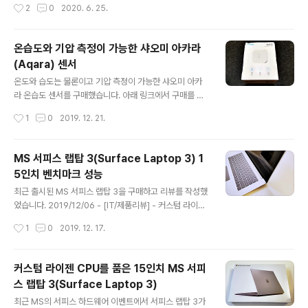
작성시간
2
0
2020. 6. 25.
의 사양은 다음과 같습니다. Proc..
서피스 북 2와 거의 동일하지만 긴 시간 이후에 출시한 만
큼 성능 개선에 주력한 제품입니다. MS 스토어를 통해 구
매한 서피스 북 3 15인치를 살펴보겠습니다. 탈부착이 가
온습도와 기압 측정이 가능한 샤오미 아카라
능한 서피스 북의 특징을 잘 보여주는 박스입니다. 서피스
(Aqara) 센서
북 3 15인치의 무게는 약 1,905g이기 때문에 묵직함이 느
글 내용
껴집니다. 박스 후면에는 간략한 사양이 표기되어 있습니
온도와 습도는 물론이고 기압 측정이 가능한 샤오미 아카
다. 와이파이는 802.11ax를 지원하며 블루투스 5.0으로
라 온습도 센서를 구매했습니다. 아래 링크에서 구매를 했
업그레이드가 되었습니다. 다만 아쉽게도 개인용 서피스
으며 여러 개를 살 경우 가격이 좀 더 할인이 됩니다. htt
작성시간
1
0
2019. 12. 21.
북에는 Windows 10 Home Edition이 설치되어 있습니
p://s.click.aliexpress.com/e/lPXAt6gu US $8.32
다. 회색의..
26% OFF|Xiaomi mijia Aqara Temperature Sens
or Smart Air Pressure Humidity Environment Se
MS 서피스 랩탑 3(Surface Laptop 3) 1
nsor Smart control Mi home APP Smarter Shop
5인치 벤치마크 성능
ping, Better Living! Aliexpress.com www.aliexpr
글 내용
ess.com 온습도와 기압 측정이 가능한 샤오미 아카라 센
최근 출시된 MS 서피스 랩탑 3을 구매하고 리뷰를 작성했
서를 살펴보겠습니다. 제품의 박스는 상당히 작은 편이며
었습니다. 2019/12/06 - [IT/제품리뷰] - 커스텀 라이젠
가볍습니다. 중국어와 함께..
CPU를 품은 15인치 MS 서피스 랩탑 3(Surface Lapto
작성시간
1
0
2019. 12. 17.
p 3)
커스텀 라이젠 CPU를 품은 15인치 MS 서피
스 랩탑 3(Surface Laptop 3)
글 내용
최근 MS의 서피스 하드웨어 이벤트에서 서피스 랩탑 3가