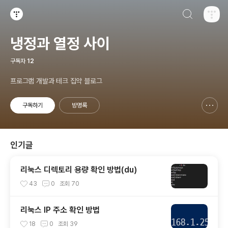
검색하기
티스토리
냉정과 열정 사이
구독자
12
프로그램 개발과 테크 집약 블로그
구독하기
방명록
신고하기 레이어
열기
인기글
리눅스 디렉토리 용량 확인 방법(du)
43
0
조회
70
리눅스 IP 주소 확인 방법
18
0
조회
39