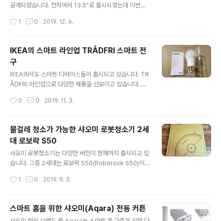
공개되었습니다. 전작에서 13.5"로 출시되었는데 이번에
는 13.5"와 15"로 각각 출시되었습니다. 특히 15인치는 A
작성시간
1
0
2019. 12. 6.
MD 라이젠 서피스 에디션이라는 커스텀 라이젠 칩이 적용
되었습니다. 최근 블랙프라이데이 할인으로 구매한 MS 서
피스 랩탑 3 15"를 살펴보겠습니다. 15인치 랩탑이 박스
IKEA의 스마트 라인업 TRÅDFRI 스마트 전
에 포장돼서 배송되었습니다. 서피스 랩탑 3은 알칸타라와
구
메탈 재질을 선택할 수 있는데 사양에 따라 선택지가 달라
글 내용
집니다. 알칸타라는 Colbalt Blue, Platinum 색상을, 메
IKEA에서도 스마트 디바이스들이 출시되고 있습니다. TR
탈은 Sandstone, Black, Platinum을 선택할 수 있습니
ÅDFRI 라인업으로 다양한 제품을 선보이고 있습니다. 콘
다. 제가 구매한 제품은 메탈 재질의 Platinum 색상으로
센트는 물론이고 스마트 전구와 함께 디머(Dimmer), 컨
작성시간
0
0
2019. 11. 3.
서피스 북의 느낌이 나는 재질입니다. 실제 제품..
트롤러 등의 제품이 있습니다. IKEA 제품다운 합리적인 가
격의 스마트 디바이스들입니다. 그 중 이번 제품은 TRÅD
FRI의 스마트 전구(LED1732G11)입니다. 1000 루멘, 1
물걸레 청소가 가능한 샤오미 로봇청소기 2세
1W의 전구로 밝기 조절과 색온도 조절이 가능한 제품입니
대 로보락 S50
다. 전구는 심플한 박스에 포장되어 있습니다. 1000 루멘
글 내용
제품으로 25,000시간의 사용 시간을 제공합니다. 제품의
샤오미 로봇청소기는 다양한 버전이 현재까지 출시되고 있
특징이 박스 상단에 표기되어 있습니다. 북미에서 구매한
습니다. 그중 2세대는 로보락 S50(Roborock S50)이라
제품이라 120V로 되어 있는데 한국에서 구매시 다를 수
는 이름으로 출시가 되었습니다. 물걸레 기능이 추가되고
작성시간
1
0
2019. 9. 3.
있습니다. 제품 구성은 전구에 간단한 매뉴얼이 포함된 심
가상벽 설정이 가능한 제품입니다. 물걸레 청소가 가능한
플한 구성입..
샤오미 2세대 로봇청소기를 살펴보겠습니다. 제품은 알리
익스프레스에서 구매를 했습니다. 아래 링크에서 샤오미
스마트 홈을 위한 샤오미(Aqara) 전동 커튼
로봇청소기 2세대 로보락 S50 구매가 가능합니다. 샤오미
글 내용
샤오미 하위 브랜드 중 Aqara는 스마트 홈 구축을 위한 다