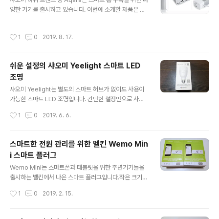
로봇청소기 로보락 S50 샤오미 제품답게 심플한 디자인의
양한 기기를 출시하고 있습니다. 이번에 소개할 제품은 그
박스입니다. 제품을 열면 가운데에 위치한 매뉴얼을 제외
중 샤오미 Aqara 전동 커튼입니다. 해가 뜨거나 질 때 커
하고 다른 부속들은 하단에 포장되어 있습니다. 상단의 박
튼을 자동으로 열고 닫을 수 있도록 해주는 제품입니다. 먼
스를 제거하면 청소기와 충전 거치대 등을 확인할 수 있습
작성시간
1
0
2019. 8. 17.
저 제품 구매는 모터와 커튼레일을 별도로 구매해야 합니
니다. 로봇청소기 본체와 충전용 거치대, 물걸레 부속 등으
다. 모터는 보통 Zigbee 모델을 많이 사용하며 커튼레일
로 구성되어 있습니다. 흰색의 깔끔한 ..
은 구매 시 아래와 같은 정보를 입력해야 합니다. Driving
쉬운 설정의 샤오미 Yeelight 스마트 LED
house type: DT82 / Rail length: 200cm // Track t
조명
ype: Double open type DT82는 샤오미 모터의 타입
글 내용
으로 아래 링크와 이미지의 타입과 호환됩니다. 샤오미 DT
샤오미 Yeelight는 별도의 스마트 허브가 없이도 사용이
82 타입 전동 커튼 새로 출시된 무선 제품의 경우 타입이
가능한 스마트 LED 조명입니다. 간단한 설정만으로 사용
다르기 때문에 다른 타입의 레일..
이 가능한 LED 제품으로 홈 IoT에 입문하기 좋은 제품입
작성시간
1
0
2019. 6. 6.
니다. 화이트 색상과 다양한 컬러를 지원하는 버전이 존재
하며 가격은 $15~20 정도입니다. 아래 링크에서 화이트
버전과 컬러 버전을 구매 가능합니다. Yeelight 스마트 LE
스마트한 전원 관리를 위한 벨킨 Wemo Min
D 전구 구매 링크 샤오미 Yeelight 화이트 색상을 살펴보
i 스마트 플러그
도록 하겠습니다. 심플한 디자인의 제품 박스에 포장되어
글 내용
있습니다. 구글 어시스턴트를 지원한다고 되어 있으며 일
Wemo Mini는 스마트폰과 태블릿을 위한 주변기기들을
반 전구에 비해 무게가 꽤 있는 편입니다. 제품 측면에서 제
출시하는 벨킨에서 나온 스마트 플러그입니다.작은 크기에
품의 특징을 확인할 수 있는데 백색과 주황색의 색상을 제
플러그간 간섭을 최소화한 제품입니다.외부에서도 집 안의
작성시간
1
0
2019. 2. 15.
공합니다. 다양한 지역의 전압과 주파수를 지원하는 제품
전원을 관리할 수 있는 스마트 플러그 벨킨 Wemo Mini를
으로 한국에서도 사..
살펴보겠습니다. Wemo Mini 2개 세트를 구매했습니다.
북미 지역 플러그가 적용된 제품으로 한국의 220V 환경에