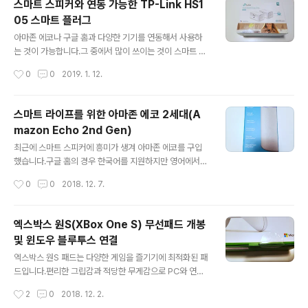
스마트 스피커와 연동 가능한 TP-Link HS1
서는 과열될 우려가 있다고 합니다.구매시 독일 아마존 등
05 스마트 플러그
에서 파는 제품을 구매하는 것을 추천합니다. ▼ 제품 박스
글 내용
스마트 플러그와 함께 Wemo 앱을 박스에서 확인할 수 있
아마존 에코나 구글 홈과 다양한 기기를 연동해서 사용하
습니다.▼ 박스 측면박스 측면에는 전면부 모습이 그려져
는 것이 가능합니다.그 중에서 많이 쓰이는 것이 스마트 플
있는데 하단 접지 부분이 사진과는 반대로 되어 있습니다.
러그로 쉽게 플러그 전원을 관리할 수 있게 해줍니다.TP-L
작성시간
0
0
2019. 1. 12.
▼ 밀봉 스티커박스 측면부 양쪽에 밀봉 스티커가 부착되
ink HS105 역시 스마트 스피커와 연동 가능한 스마트 플
어 있습니다.▼ 박스 개봉박스를..
러그입니다.작은 크기에 스마트 기능을 탑재하고 있는 TP
-Link HS105를 살펴보겠습니다. 제품에 대한 설명이 잘
스마트 라이프를 위한 아마존 에코 2세대(A
표현되어 있는 박스 디자인입니다.▼ 제품 박스박스에는
mazon Echo 2nd Gen)
좌측에는 구글 어시스턴트, 우측에는 아마존 알렉사가 표
글 내용
기되어 있습니다.▼ 박스 후면제품이 제공하는 기능들을
최근에 스마트 스피커에 흥미가 생겨 아마존 에코를 구입
간략하게 박스 뒷면에 표기하고 있습니다.▼ 박스 개봉박
했습니다.구글 홈의 경우 한국어를 지원하지만 영어에서
스를 열면 스마트 와이파이 플러그인을 설정하는 방법이
좀 더 나은 인식률을 보여주는 에코를 선택했습니다. 알렉
작성시간
0
0
2018. 12. 7.
적힌 설명서가 먼저 보입니다.▼ HS105 스마트 Wi-Fi 플
사(Alexa)가 탑재된 아마존 에코 2세대를 살펴보겠습니
러그2개 묶음으로 HS105의 가..
다. 제품 박스는 파란색에 몇 가지 활용 가능한 명령어가 적
혀 있습니다.▼ 제품 박스박스에 표시된 제품의 색상으로
엑스박스 원S(XBox One S) 무선패드 개봉
실제 색상을 확인할 수 있습니다.▼ 지원 브랜드 목록박스
및 윈도우 블루투스 연결
의 다른 쪽 측면에는 지원하는 업체를 확인할 수 있습니다.
글 내용
캐나다에서 구입한 제품이기 때문에 미국 제품과는 일부
엑스박스 원S 패드는 다양한 게임을 즐기기에 최적화된 패
다른 목록이 포함되어 있습니다. ▼ 밀봉 스티커밀봉 스티
드입니다.편리한 그립감과 적당한 무게감으로 PC와 연동
커가 부착되어 있는데 쉽게 뗄 수 있도록 손잡이가 있습니
해서 많이 사용됩니다.블루투스 연결을 지원하는 엑박 패
작성시간
2
0
2018. 12. 2.
다.▼ 박스 개봉박스를 개봉하면 상단 부분이 포장되어 있
드를 살펴보고 윈도우10에서 블루투스로 연결하는 방법을