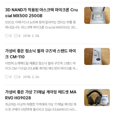
어서 내용물 확인이 바로 되지 않습니다.▼ 구..
소개하겠습니다. 패드는 흰색으로 깔끔한 디자인의 박스에
포장되어 있습니다.▼ 제품 박스북미에서 구매한 제품으로
3D NAND가 적용된 아스크텍 마이크론 Cru
다양한 언어로 설명이 적혀 있습니다.▼ 밀봉 스티커박스
cial MX500 250GB
하단부에는 밀봉 스티커가 부착되어 있습니다.▼ 박스 후
글 내용
면부 윈도우 10에서 게이밍이 가능하다는 문구를 확인할
SSD는 이제 PC나 노트북 등에 없어서는 안되는 부품 중
수 있습니다.▼ 박스 개봉엑박 패드와 AA 건전지 2개가
하나입니다. 아스크텍 마이크론 Crucial MX500는 3D
포함되어 있습니다.▼ 설명서 패드가 있는 부분을 들어 올
NAND 적용으로 성능과 내구성을 높인 SSD입니다. 매력
작성시간
0
0
2018. 2. 28.
리면 하단 부분에 몇 장의 종이가 있습니다.▼ 전체 구성품
적인 가성비에 5년의 A/S기간을 제공하는 아스크텍 마이
엑박 게임패스 14일권을 포함해서 엑박 패드의 구..
크론 Crucial MX500을 살펴보겠습니다. 제품 박스는 가
볍고 작은 크기입니다. ▼ 제품 박스 박스에는 제품명인 M
가성비 좋은 컴소닉 필라 구즈넥 스탠드 마이
X500과 SSD 용량(250GB)을 확인할 수 있습니다. ▼
크 CM-110
정품 스티커 제품 박스 하단의 정품인증 스티커는 향후 지
글 내용
원을 위해 SSD에 부착하면 됩니다. ▼ 박스 후면 박스 후
이번에 소개해드릴 제품은 컴소닉 필라 구즈넥 스탠드 마
면에는 다양한 언어로 간단한 내용이 제공되는데 자세한
이크 CM-110입니다.보통 게이밍 헤드셋의 마이크를 사용
내용은 URL을 통해서 확인 가능합니다. ▼ 밀봉 스티커 박
하지만 화상 회의 등 고감도 마이크가 별도로 필요한 경우
작성시간
0
0
2018. 2. 26.
스에는 밀봉 스티커가 부착되어 있어서 새제품 여부를 확
가 있습니다.고감도 마이크가 별도로 필요할 때 사용 가능
인할 수 있습니..
한 컴소닉 필라 구즈넥 스탠드 마이크 CM-110를 살펴보
겠습니다. 심플한 디자인의 제품 박스에 마이크가 포장되
가성비 좋은 가상 7.1채널 게이밍 헤드셋 MA
어 있습니다.▼ 제품 박스박스에는 제품명과 함께 간단한
RVO HG9028
제품의 특징을 이미지로 확인할 수 있습니다.색상은 블랙
글 내용
과 화이트 두 종류인데 박스 외관의 이미지로 색상을 알 수
최근에는 비교적 저렴한 가격대에 가상 7.1채널 게이밍 헤
있는 것으로 보입니다. ▼ 박스 후면박스 후면에는 간단한
드셋 구매이 다양하게 출시되고 있습니다.MARVO HG9
제품의 사양 등을 확인할 수 있습니다.스마트폰 등에서 사
028 역시 게이밍을 위한 뛰어난 가성비를 갖춘 가상 7.1채