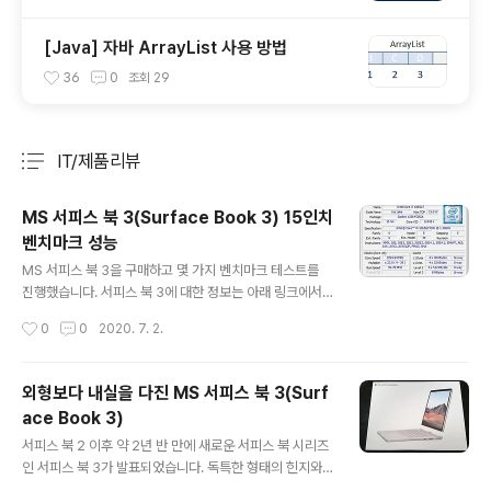
[Java] 자바 ArrayList 사용 방법
36
0
조회
29
IT/제품리뷰
분류 전체보기
주요 글 목록
MS 서피스 북 3(Surface Book 3) 15인치
벤치마크 성능
글 내용
MS 서피스 북 3을 구매하고 몇 가지 벤치마크 테스트를
진행했습니다. 서피스 북 3에 대한 정보는 아래 링크에서
확인이 가능합니다. 2020/06/25 - [IT/제품리뷰] - 외형
작성시간
0
0
2020. 7. 2.
보다 내실을 다진 MS 서피스 북 3(Surface Book 3) 외
형보다 내실을 다진 MS 서피스 북 3(Surface Book 3)
서피스 북 2 이후 약 2년 반 만에 새로운 서피스 북 시리즈
외형보다 내실을 다진 MS 서피스 북 3(Surf
인 서피스 북 3가 발표되었습니다. 독특한 형태의 힌지와
ace Book 3)
탈부착이 가능한 특성을 그대로 갖추고 있습니다. 외관은
글 내용
서피스 북 2와 거의 � psychoria.tistory.com 서피스
서피스 북 2 이후 약 2년 반 만에 새로운 서피스 북 시리즈
북 3의 한국 발매 소식이 전해졌는데 구매 전에 참고용으
인 서피스 북 3가 발표되었습니다. 독특한 형태의 힌지와
로 벤치마크 결과를 올려둡니다. 먼저 구매한 서피스 북 3
탈부착이 가능한 특성을 그대로 갖추고 있습니다. 외관은