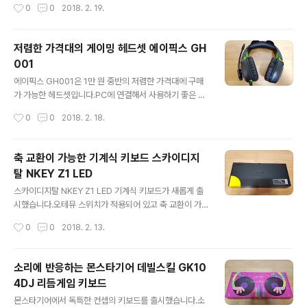
작성시간
0
0
2018. 2. 19.
용가능한 3.5mm 4극 단자를 사용하며 3극 단자 젠더가
널 헤드셋입니다.최적의 게이밍 환경을 제공하는 MARVO
포함되어 있습니다.▼ 밀봉 스티커밀봉 스..
HG9028을 살펴보겠습니다. 일반적인 게이밍 헤드셋과
크게 차이나지 않는 박스입니다.▼ 제품 박스강렬한 인상
저렴한 가격대의 게이밍 헤드셋 에이픽스 GH
을 주는 디자인의 헤드셋 박스로 BORN FOR GAMING
001
이라는 문구가 인상적입니다.▼ MARVO HG9028박스
글 내용
에는 제품명이 크게 적혀 있습니다.▼ 박스 후면박스 후면
에이픽스 GH001은 1만 원 중반의 저렴한 가격대에 구매
에는 제품의 특징을 다양한 언어로 확인할 수 있는데 한국
가 가능한 헤드셋입니다.PC에 연결해서 사용하기 좋은 에
어가 지원되지 않습니다.▼ 제품 사양박스 측면에서 상세
이픽스 GH001 게이밍 헤드셋을 살펴보겠습니다. 헤드셋
작성시간
0
0
2018. 2. 18.
한 제품 사양을 확인할 수 있습니다.가상 7.1채널 지원에 L
의 디자인을 확인할 수 있는 박스입니다.▼ 제품 박스 박스
ED가 적용된 헤드셋으로 USB ..
에서는 제품명인 GH001을 확인할 수 있습니다.▼ 제품
색상 제품 색상은 그린과 레드가 있는데 이 제품은 그린 색
축 교환이 가능한 기계식 키보드 스카이디지
상입니다.▼ 박스 후면박스 후면에는 에이픽스 GH001의
탈 NKEY Z1 LED
사양을 상세하게 확인할 수 있습니다.▼ 밀봉 스티커박스
글 내용
상단에 밀봉 스티커가 부착되어 있어서 미개봉 상태를 확
스카이디지탈 NKEY Z1 LED 기계식 키보드가 새롭게 출
인할 수 있습니다.▼ 박스 개봉헤드셋이 파손되지 않도록
시했습니다.오테뮤 스위치가 적용되어 있고 축 교환이 가
박스 안에 포장되어 있습니다.▼ 제품 구성저가형 헤드셋
능한 기계식 키보드입니다.3만 원 중반의 가격대로 가성비
작성시간
0
0
2018. 2. 13.
으로 구성 역시 심플합니다.▼ 에이픽스 GH001전체적으
까지 갖춘 스카이디지탈 NKEY Z1 LED 기계식 키보드를
로 검은색에 녹색으로 포인트를 준 헤드셋입..
살펴보겠습니다. 심플한 디자인에 좌측 하단에 노란색으로
포인트를 준 제품 박스입니다.▼ 제품 박스박스 하단에 오
소리에 반응하는 몬스타기어 데빌스킬 GK10
테뮤 스위치 색상을 확인할 수 있는데 갈축 제품입니다.▼
4DJ 리듬게임 키보드
제품 로고Beyond the game이라고 박스에 표기되어 있
글 내용
습니다.▼ 박스 후면박스 후면도 비교적 심플하게 디자인
몬스타기어에서 독특한 컨셉의 키보드를 출시했습니다.소