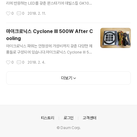
되어 있습니다.▼ 오테뮤 갈축 스위치오테뮤 갈축 스위치
리에 반응하는 LED를 갖춘 몬스타기어 데빌스킬 GK104
가 적용된 제품으로 한영 이중사출 키캡이 적용되어 있습
DJ 리듬게임 멤브레인 키보드입니다.독특한 즐거움을 선
작성시간
0
0
2018. 2. 11.
니다.▼ 제품 개봉박스를 개봉하면 키보드가 깔금하게 포
사하는 몬스타기어 데빌스킬 GK104DJ 리듬게임 키보드
장되어 있습니다.▼ 제품 구성키보드와 키..
를 살펴보겠습니다. 제품 박스부터 독특함을 느낄 수 있습
니다.▼ 제품 박스GK104DJ는 리듬게임을 하는 것 같은
마이크로닉스 Cyclone III 500W After C
독특한 LED 모드가 존재합니다.▼ 박스 후면DDR을 연상
ooling
시키는 화실표들과 함께 키보드의 특징을 박스 후면에서
글 내용
확인할 수 있습니다.▼ 키보드 특징뮤직 LED 이퀄라이저
마이크로닉스 파워는 안정성에 가성비까지 갖춘 다양한 제
모드를 포함해서 다양한 LED 모드를 제공하는 멤브레인
품들로 구성되어 있습니다.마이크로닉스 Cyclone III 50
키보드입니다.▼ 박스 손잡이편리하게 들고 다닐 수 있도
0W After Cooling은 최대 84%의 고효율로 업그레이드
작성시간
0
0
2018. 2. 4.
록 손잡이가 부착되어 있습니다.▼ 박스 개봉박스를 개봉
되었습니다.500W 기준 3만 원 중후반대로 가성비까지
하면 키보드가 깔끔하게 포장되어 있습니다.▼ 박스..
갖춘 Cyclone III 500W After Cooling을 살펴보겠습
니다. 마이크로닉스 타 제품과 다르게 무지 박스에 다양한
더보기
정보가 포함되어 있습니다.▼ 제품 박스Cyclone III Seri
es 500W라는 제품명을 확인할 수 있습니다.▼ 박스 전
면잔열 제거를 위한 애프터 쿨링 시스템과 +12 싱글레일
출력 등 다양한 특징을 확인할 수 있습니다.▼ 박스 후면전
면에 있던 정보와 함께 DC 출력 정보 등을 상세하게 확인
할 수 있습니다.제품은 최장 무상 5년 보증으로 안심..
의안내
티스토리
로그인
고객센터
© Daum Corp.