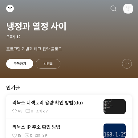
검색하기
티스토리
냉정과 열정 사이
구독자
12
프로그램 개발과 테크 집약 블로그
구독하기
방명록
신고하기 레이어
열기
인기글
리눅스 디렉토리 용량 확인 방법(du)
43
0
조회
67
리눅스 IP 주소 확인 방법
18
0
조회
39