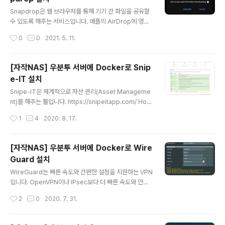
에 암호화된 파일명과 디렉토리명은 물론이고 내용도 암호
글 내용
화해서 보관할 수 있습니다. 암호화를 하지 않고 구글 드라
Snapdrop은 웹 브라우저를 통해 기기 간 파일을 공유할
이브를 연동하는 방법은 아래 링크를 참조하면 됩니다. 20
수 있도록 해주는 서비스입니다. 애플의 AirDrop에 영감
22.02.08 - [IT/NAS] - [자작NAS] 우분투 서버에 Doc
을 받아서 제작되었다고 합니다. 아래 링크는 Snapdrop
작성시간
0
0
2021. 5. 11.
ker로 rclone 설치 및 구글 드라이브 연동 [자작NAS..
의 공식 Git 저장소입니다. RobinLinus/snapdrop: A P
rogressive Web App for local file sharing (githu
b.com) RobinLinus/snapdrop A Progressive We
[자작NAS] 우분투 서버에 Docker로 Snip
b App for local file sharing . Contribute to Robin
e-IT 설치
Linus/snapdrop development by creating an ac
글 내용
count on GitHub. github.com Snapdrop을 도커로
Snipe-IT은 체계적으로 자산 관리(Asset Manageme
설치하는 방법을 알아보겠습니다. 먼저 설정 파일이 저장..
nt)를 해주는 툴입니다. https://snipeitapp.com/ Hom
e - Snipe-IT Open Source IT Asset Managemen
작성시간
1
4
2020. 8. 17.
t Snipe-IT is a free, open source IT asset mana
gement system that helps you manage assets,
software licenses, accessories, components an
[자작NAS] 우분투 서버에 Docker로 Wire
d consumables within your organization. snipeit
Guard 설치
app.com 가정에도 다양한 모바일 디바이스나 IoT 장비
글 내용
를 사용하는 경우 장비들을 관리하기가 쉽지 않습니다. Io
WireGuard는 빠른 속도와 간편한 설정을 지원하는 VPN
T 기기를 사용 중에 이사를 가게 되거나 하는 경우 ..
입니다. OpenVPN이나 IPsec보다 더 빠른 속도와 안정
성을 보장하도록 만들어진 VPN입니다. 또한 WireGuard
작성시간
2
0
2020. 7. 31.
는 리눅스 커널 5.6 이후 버전부터는 기본적으로 커널에
포함되어 있습니다. 빠른 성능과 간편한 연결을 제공하는
WireGuard 설치 방법을 알아보겠습니다. 1. WireGuar