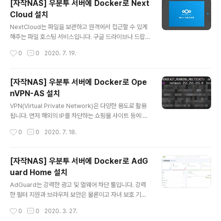
[자작NAS] 우분투 서버에 Docker로 Next
d 설치 먼저 설정 파일을 저장할 디렉터리를 생성합니다. s
Cloud 설치
udo mkdir -p /data/wireguard/config 그리고 linux
글 내용
server/wireguard 이미지로 컨테이너를 생성합니다. s
NextCloud는 파일을 보관하고 원격에서 접근할 수 있게
udo docker create \ --name=wireguard \ --cap
해주는 파일 호스팅 서비스입니다. 구글 드라이브나 드랍
-add=NET_ADMIN \ --cap-add=SYS_MODULE ..
박스와 유사한 서비스를 직접 설치해서 사용하는 형태입니
작성시간
0
0
2020. 7. 19.
다. Docker를 통해 NextCloud를 설치하는 방법을 알아
보겠습니다. NextCloud는 DockerHub에 정식 이미지
가 등록되어 있습니다. https://hub.docker.com/_/nex
[자작NAS] 우분투 서버에 Docker로 Ope
tcloud nextcloud - Docker Hub Supported tags
nVPN-AS 설치
and respective Dockerfile links 15.0.13-apache,
글 내용
15.0-apache, 15-apache, 15.0.13, 15.0, 15 15.0.1
VPN(Virtual Private Network)은 다양한 용도로 활용
3-fpm-alpine, 15.0-fpm-alpine, 15-fpm-alpine 1
됩니다. 먼저 해외의 IP를 차단하는 쇼핑몰 사이트 등에 접
5.0.1..
속하기 위해 사용할 수 있습니다. 혹은 공유기 내부를 외부
작성시간
0
0
2020. 7. 18.
에서 접속할 때 VPN 연결만 허용하게 해서 보안을 강화할
수 있습니다. OpenVPN은 오픈소스 VPN으로 직접 설치
해서 사용이 가능한 VPN입니다. OpenVPN-AS(Open
[자작NAS] 우분투 서버에 Docker로 AdG
VPN Access Server)는 OpenVPN에 GUI를 통한 다
uard Home 설치
양한 추가 기능을 제공합니다. 기본적으로 최대 2대의 기
글 내용
기의 동시 접속이 가능하며 그 이상의 동시 접속은 유료입
AdGuard는 강력한 광고 및 멀웨어 차단 툴입니다. 강력
니다. Docker로 OpenVPN-AS를 동작시키는 방법을
한 필터 지원과 브라우저 보안은 물론이고 자녀 보호 기능
알아보겠습니다. 먼저 아래 명령어로 외부로 나가는 네트
까지 갖추고 있습니다. AdGuard Home은 네트워크 단
작성시간
0
0
2020. 3. 27.
워크 인터페이스의 이름을 획득합니다. ifconfig..
에서 광고를 추적하고 차단할 수 있는 툴입니다. 일반적으