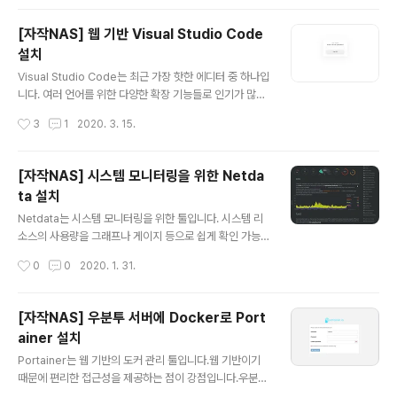
로 AdBlock 등의 광고 차단 툴은 브라우저 단위로 동작을
합니다. AdGuard Home은 라우터의 DNS 서버 설정을
[자작NAS] 웹 기반 Visual Studio Code
통해서 네트워크 전체의 광고를 차단시킬 수 있습니다. 아
설치
쉬운 점은 AdGuard Home은 유튜브 광고를 차단하지
글 내용
못한다는 점입니다. Docker를 통해 AdGuard Home을
Visual Studio Code는 최근 가장 핫한 에디터 중 하나입
설치하는 방법을 알아보겠습니다. 먼저 systemd-resol
니다. 여러 언어를 위한 다양한 확장 기능들로 인기가 많은
ved 서비스가 동작중이라면 아래 명령어를 통해 비활성화
툴입니다. VS Code를 웹 기반으로 동작시키는 code-s
작성시간
3
1
2020. 3. 15.
시켜야 합니다. sudo systemctl disable sys..
erver라는 프로젝트가 있습니다. 아래 링크를 통해 해당
프로젝트의 정보를 확인할 수 있습니다. https://github.c
om/cdr/code-server cdr/code-server Run VS C
[자작NAS] 시스템 모니터링을 위한 Netda
ode on a remote server. Contribute to cdr/code
ta 설치
-server development by creating an account on
글 내용
GitHub. github.com 웹 기반으로 어디서든 접속해서 코
Netdata는 시스템 모니터링을 위한 툴입니다. 시스템 리
딩이 가능한 웹 기반 VS Code 설치 방법을 알아보겠습니
소스의 사용량을 그래프나 게이지 등으로 쉽게 확인 가능
다. Docker를 통한 cod..
합니다. 또한 리소스가 과다하게 사용될 때 경고를 하는 기
작성시간
0
0
2020. 1. 31.
능 역시 포함하고 있습니다. 우분투 서버에서 Docker로
Netdata를 설치하는 방법을 알아보겠습니다. Docker를
통한 설치는 간단하게 진행됩니다. 아래 명령어를 실행해
[자작NAS] 우분투 서버에 Docker로 Port
서 Netdata에서 공식 지원하는 이미지로 컨테이너를 생
ainer 설치
성하면 됩니다. sudo docker run -d \ --name=netd
글 내용
ata \ -p 19999:19999 \ -v /proc:/host/proc:ro \ -
Portainer는 웹 기반의 도커 관리 툴입니다.웹 기반이기
v /sys:/host/sys:ro \ -v /var/run/docker.sock:/va
때문에 편리한 접근성을 제공하는 점이 강점입니다.우분투
r/run/docker.sock:ro \ --cap-add S..
서버에 Portainer를 설치하는 방법은 다음과 같습니다. P