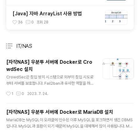
[Java] 자바 ArrayList 사용 방법
36
0
조회
28
IT/NAS
분류 전체보기
주요 글 목록
[자작NAS] 우분투 서버에 Docker로 Cro
wdSec 설치
글 내용
CrowdSec은 침입 방지 시스템으로 외부의 침입 시도로
부터 서버를 보호합니다. Fail2ban과 유사한 역할을 하지
만 동작 방식은 조금 다릅니다. Fail2ban은 각 서비스의
작성시간
1
0
2023. 7. 24.
로그들을 스캔해서 실패한 로그인 등에 대한 로그를 기반
으로 IP를 차단합니다. CrowdSec는 CrowdSec을 설
치한 사람들의 로그를 분석해서 각 사용자로부터 수집한
[자작NAS] 우분투 서버에 Docker로 MariaDB 설치
악성 IP들을 차단합니다. 여러 사용자들이 공유하는 정보
글 내용
MariaDB는 MySQL이 오라클에 인수된 이후 MySQL을 포크하면서 생긴 DBMS
를 기반으로 IP를 차단하기 때문에 더 많은 정보를 활용할
입니다. MySQL과 호환이 되기 때문에 MySQL을 대체해서 많이 사용됩니다. Mar
수 있습니다. 또한, CrowdSec은 Traefik이나 Cloudfl
iaDB는 DB를 사용하는 다양한 소프트웨어와 연동이 가능합니다. Docker Comp
are 등과 같은 서비스와 연동하기 위한 바운서(Bouncer
ose로 MariaDB를 실행하는 방법을 알아보겠습니다. 1. docker-compose.yml
s)를 제공합니다. CrowdSec을 적용해서 서버의 보안을