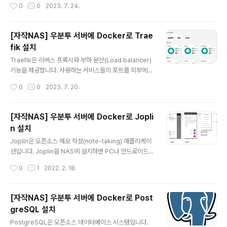
작성시간
0
0
2023. 7. 24.
파일에 MariaDB 추가 현재 최신 버전인 11.0.2를 기준으로 설치를 진행하겠습니
강화시키는 방법을 알아보겠습니다. 1. CrowdSec ..
다. docker-compose.yml 파일을 생성해서 MariaDB를 추가할 수 있습니다. s
udo nano ~/docker-compose.yml 다음과 같이 내용을 입력하면 됩니다. ver
[자작NAS] 우분투 서버에 Docker로 Trae
sion: "3.9" services: ...기타 컨테이너 설정 mariadb: ..
fik 설치
글 내용
Traefik은 리버스 프록시와 부하 분산(Load balancer)
기능을 제공합니다. 사용하는 서비스들의 포트를 외부에
노출하지 않고 URL을 통해 외부에서 접속 가능해집니다.
작성시간
0
0
2023. 7. 20.
80, 443 포트만 외부에 노출시키고 URL을 통해서만 들
어오기 때문에 보안이 강화됩니다. 또한 Traefik은 웹 대
시보드와 미들웨어 지원, Let's Encrypt 지원 등 강력한
[자작NAS] 우분투 서버에 Docker로 Jopli
기능을 갖추고 있습니다. 다양한 기능을 갖춘 Traefik을
n 설치
설치하는 방법을 알아보겠습니다. 1. Traefik 기본 설정 먼
글 내용
저 웹 대시보드에 접속할 때 사용할 비밀번호를 생성합니
Joplin은 오픈소스 메모 작성(note-taking) 애플리케이
다. 먼저 Basic auth에 사용할 비밀번호를 생성하기 위해
션입니다. Joplin을 NAS에 설치하면 PC나 안드로이드,
apache2-utils를 설치합니다. sudo apt-get install -
아이폰 앱 등을 통해 메모 동기화가 가능합니다. 언제든지
작성시간
0
1
2022. 2. 18.
y apache2-uti..
메모를 기록하고 바로 찾아볼 수 있게 됩니다. Docker로
Joplin 서버를 실행하는 방법을 알아보겠습니다. 1. Post
greSQL 데이터베이스 설정 Joplin을 설치하려면 Post
[자작NAS] 우분투 서버에 Docker로 Post
greSQL 데이터베이스를 연동해야 합니다. PostgreSQ
greSQL 설치
L의 설치는 아래 링크를 통해 확인 가능합니다. 2022.02.
글 내용
14 - [IT/NAS] - [자작NAS] 우분투 서버에 Docker로
PostgreSQL은 오픈소스 데이터베이스 시스템입니다.