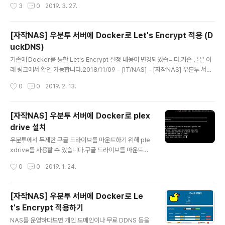
작성시간
3
0
2019. 3. 27.
ortainer는 도커 관리 툴인 동시에 도커를 통해서 설치가
가능합니다.먼저 도커 생성시 마운트를 할 디렉토리를 생
성합니다. sudo mkdir -p /data/portainer/data 다음
[자작NAS] 우분투 서버에 Docker로 Let's Encrypt 적용 (D
으로 아래 명령어를 입력해서 도커 컨테이너를 생성합니
uckDNS)
다. sudo docker run -d \ -p 9000:9000 \ --name
글 내용
=portainer \ --restart=unless-stopped \ -v /var/
기존에 Docker를 통한 Let's Encrypt 설정 내용이 변경되었습니다.기존 글은 아
run/docker.sock:/var/run/docker.sock \ -v /data/
래 링크에서 확인 가능합니다.2018/11/09 - [IT/NAS] - [자작NAS] 우분투 서버
portainer/data:/dat..
에 Docker로 Let's Encrypt 적용하기DuckDNS 사용시 기존에는 서브 폴더 형
작성시간
0
0
2019. 2. 13.
태로 리버스 프록시 설정이 가능했습니다.이제는 서브 도메인의 형태로 리버스 프록
시 설정을 제공합니다.서브 폴더는 https://.duckdns.org/plex 형태입니다.변경
된 서브 도메인 형태는 https://plex..duckdns.org 형태로 접속 가능합니다. 먼저
[자작NAS] 우분투 서버에 Docker로 plex
DuckDNS 설정은 아래 링크에서 확인 가능합니다.2018/11/09 - [IT/NAS] - [자
drive 설치
작NAS] 우분투 서버에 Docker로 Let's Encry..
글 내용
우분투에서 무제한 구글 드라이브를 마운트하기 위해 ple
xdrive를 사용할 수 있습니다.구글 드라이브를 마운트하
기 위한 API 설정은 아래 링크에서 확인 가능합니다.201
작성시간
0
0
2019. 1. 24.
9/01/11 - [IT/Tip&Tech] - 구글 드라이브 API(Googl
e Drive API) 활성화 방법plexdrive를 사용하기 위해
먼저 필요한 디렉토리를 생성하고 쓰기 권한을 지정합니
[자작NAS] 우분투 서버에 Docker로 Le
다. sudo mkdir -p /data/plexdrive/config sudo m
t's Encrypt 적용하기
kdir -p /mnt/gdrive sudo mkdir -p /mnt/unionfs
글 내용
sudo chmod 777 /mnt/gdrive sudo chmod 777 /
NAS를 운영하다보면 개인 도메인이나 무료 DDNS 등을