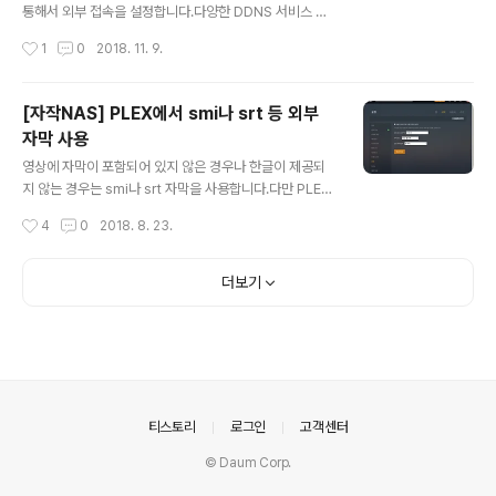
mnt/unionfs plexdrive를 Docker로 설치하기 위해 아
통해서 외부 접속을 설정합니다.다양한 DDNS 서비스 중
래 명령어를 실행합니다. su..
에서 Duck DNS는 무료로 사용이 가능하며 안정적 서비
작성시간
1
0
2018. 11. 9.
스입니다.Duck DNS를 사용하고 HTTPS 연결을 지원하
기 위해서는 인증서를 사용해야 합니다.인증서는 대부분
유료로 발급해야 하지만 Let's Encrypt를 통해 무료 인증
[자작NAS] PLEX에서 smi나 srt 등 외부
서 적용이 가능합니다.90일 동안 유효한 인증서를 제공해
자막 사용
주며 갱신을 통해 계속 사용이 가능합니다.이번 포스트의
글 내용
목적은 다음과 같습니다. Duck DNS 설정 및 Let's Encr
영상에 자막이 포함되어 있지 않은 경우나 한글이 제공되
ypt 적용 리버스 프록시 설정으로 서비스에 인증서 적용 D
지 않는 경우는 smi나 srt 자막을 사용합니다.다만 PLEX
uck DNS에 Let's Encrypt를 적용하고 리버스 프록시를
서버를 설치한 이후에 간혹 smi나 srt등의 외부 자막을 못
작성시간
4
0
2018. 8. 23.
설정하는 과정은 다음과 같습니다. =============
읽는 경우가 있습니다.몇 가지 설정을 통해서 외부 한글 자
=..
막을 인식하지 못하는 문제를 해결할 수 있습니다. 먼저 서
버 설정의 언어를 선택해서 선호 자막언어를 한국어로 설
더보기
정합니다.기본적으로 설정이 되어 있는 경우가 대부분입니
다.만약 한국어가 아닌 다른 언어라면 한국어로 변경합니
다.다음으로 자막의 이름들을 언어로 구분해서 작성하면
됩니다.영화 제목이 아이언맨 (2008).avi 라면 아이언맨
(2008).ko.srt 형태로 작성하면 됩니다.두 자리 국가코드
는 아래 링크에서 확인할 수 있으면 영어의 경우 ko 대신 e
의안내
티스토리
로그인
고객센터
n을 입력하면 ..
© Daum Corp.