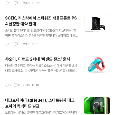
작성시간
0
0
2015. 11. 12.
난하게 적용한 것으로 보입니다.G4는 F1.8 조리개값과 전
에 판매합니다.아마존에서도 $24.99에 판매중이기 때문
문가 모드 등 카메라 기능에 특화되어 출시가 된 제품입니
에 적절한 가..
다.천연 가죽 커버를 적용한 후면이 상당히 주목을 받았습
SCEK, 지스타에서 스타워즈 배틀프론트 PS
니다.스냅드래곤 803과 3GB의 RAM, 3000mAh 배터
4 한정판 예약 판매
리 등의 사양을 가지고 있습니다.이번 화이트 골드 에디션
글 내용
은 LG U+를 통해서 출시가 됩니다.가격은 699,600원으
소니컴퓨터엔터테인먼트코리아(SCEK)가 지스타에서 한
로 출시가 될 예정입니다.
정판 플레이스테이션4를 예약판매합니다.스타워즈 배틀프
론트(Starwars Battlefront) PS4 번들 한정판입니다.이
작성시간
0
0
2015. 11. 11.
미 발표를 통해서 상당히 기대가 되는 스타워즈 리미티드
에디션의 소개 영상입니다.스타워즈 배틀프론트(Starwar
s Battlefront) 게임과 다스베이더를 모티브로 제작된 한
샤오미, 미밴드 2세대 '미밴드 펄스' 출시
정판입니다.스타워즈 에디션에 맞춰 제작된 PS4 본체와
글 내용
대륙의 실수라고 불리는 샤오미(Xiaomi)에서 미밴드 2세
듀얼쇼크4 무선 컨트롤러가 동봉되어 있습니다.배틀프론
대를 출시했습니다.저렴한 가격에 좋은 성능으로 대륙의
트 게임이 번들로 제공되며 스타워즈 매니아들에게 상당히
실수라는 별칭이 있는 샤오미인데요.이미 미밴드가 저렴한
인기가 많을 것으로 보입니다.스타워즈 배틀프론트 한정판
가격에 다양한 기능을 포함해서 많은 인기를 얻었습니다.
은 11월 17일부터 판매가 시작됩니다.이번 지스타 2015
작성시간
2
0
2015. 11. 10.
팔찌 형식으로 부담없이 차고 다닐 수 있는 제품이었습니
에서 11월 17일 판매에 앞서 한정판 예약 판매가 됩니다.P
다.새로운 미밴드 2세대 미밴드 펄스가 출시되었습니다.심
SN 카드 3만원권과 클..
장 박동을 인식하는 광학 센서가 추가되었습니다. 신소재
태그호이어(TagHeuer), 스마트워치 태그
의 플라스틱으로 제작되어 내구성도 올라갔습니다.전체적
호이어 커넥티드 발표
인 디자인은 기존과 크게 달라진 점은 없어보이며 이전 버
글 내용
전과 동일하게 분리가 가능합니다.미밴드 펄스와 기존 미
오토매틱 시계로 유명한 태그호이어가 태그호이어 커넥티