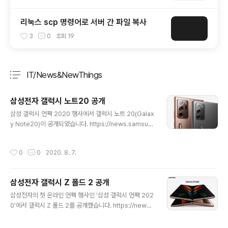
리눅스 scp 명령어로 서버 간 파일 복사
3
0
조회
19
IT/News&NewThings
분류 전체보기
주요 글 목록
삼성전자 갤럭시 노트20 공개
글 내용
삼성 갤럭시 언팩 2020 행사에서 갤럭시 노트 20(Galax
y Note20)이 공개되었습니다. https://news.samsun
g.com/kr/%ec%82%bc%ec%84%b1%ec%a0%
84%ec%9e%90-%ea%b0%a4%eb%9f%ad%e
작성시간
0
0
2020. 8. 7.
c%8b%9c-%eb%85%b8%ed%8a%b820-%e
c%a0%84%ea%b2%a9-%ea%b3%b5%ea%b
0%9c 삼성전자, ‘갤럭시 노트20’ 전격 공개 삼성전자는
삼성전자 갤럭시 Z 폴드 2 공개
5일(한국시간) 처음으로 온라인을 통해 ‘삼성 갤럭시 언팩
글 내용
2020’ 행사를 열고, 역대 가장 강력한 성능의 ‘갤럭시 노
삼성전자의 첫 온라인 언팩 행사인 '삼성 갤럭시 언팩 202
트20(Galaxy Note20)’를 전격 공개했다. 또, 삼성전자
0'에서 갤럭시 Z 폴드 2를 공개했습니다. https://news.
는 ‘갤럭시 news.samsung.com 메모에 특화된 갤럭시
samsung.com/kr/%ec%82%bc%ec%84%b1%e
노트 시리즈가 갤럭시 노트20으로 돌아왔..
c%a0%84%ec%9e%90-%ea%b0%a4%eb%9