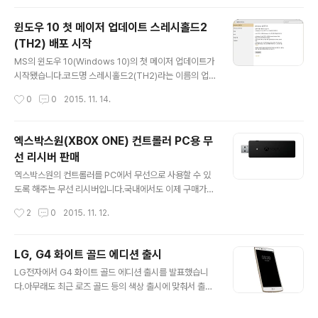
델인 갤럭시 노트 5와 갤럭시 S6 엣지+입니다. 2015년 1
2월부터 업그레이드가 진행될 예정입니다.그리고 갤럭시
윈도우 10 첫 메이저 업데이트 스레시홀드2
S6와 갤럭시 S6 엣지는 그 다음 달인 2016년 1월에 업그
(TH2) 배포 시작
레이드가 예정되어 있습니다.갤럭시 노트 4와 갤럭시 노트
글 내용
엣지도 업그레이드가 진행될 것으로 보입니다.다만 갤럭시
MS의 윈도우 10(Windows 10)의 첫 메이저 업데이트가
S5와 갤럭시 알파는 기술적인 검토 이후에 승인이 되면 업
시작됐습니다.코드명 스레시홀드2(TH2)라는 이름의 업
그레이드가 된다고 합니다.갤럭시 A8, A7, A5, A3, E7, E
데이트입니다.이미 인사이더 프로그램을 통해서 대상자들
작성시간
0
0
2015. 11. 14.
5는 승인 대기 중인 상태입니다.현재 갤럭시 S5를 사용중
에게 제공되던 업데이트가 정식으로 배포되었습니다.현재
인데 아마 승인이 ..
업데이트가 가능한 것을 확인할 수 있습니다.Windows 1
0 Pro 1511, 10586으로 업그레이드가 표시됩니다.설치
엑스박스원(XBOX ONE) 컨트롤러 PC용 무
에는 시간이 소요되며 윈도우 업데이트 이후에 부팅하면
선 리시버 판매
Windows 업데이트 중 화면이 표시됩니다.윈도우 10이
글 내용
처음 출시될 때 큰 이슈를 불러온 것은 바로 무료 업그레이
엑스박스원의 컨트롤러를 PC에서 무선으로 사용할 수 있
드 정책이었습니다.다만 윈도우 10 클린 설치를 할 때 불편
도록 해주는 무선 리시버입니다.국내에서도 이제 구매가
한 점이 있었습니다.클린 설치를 윈도우7, 8이나 8.1 시디
가능합니다.이미 아마존 등에서는 판매가 되고 있는 제품
작성시간
2
0
2015. 11. 12.
키로 바로 할 수 없기 때문에 무조건 업그레이드를 먼저 해
입니다. 오늘 11월 12일 12시를 기준으로 동서게임에서 판
야했습니다.클린 설치..
매를 시작했습니다.아무래도 게임을 즐길 때 유선으로 하
게 되면 불편한 상황이 많습니다.동서게임 페이지에 가면
LG, G4 화이트 골드 에디션 출시
리시버를 확인할 수 있습니다.http://www.dsgame.co.
글 내용
LG전자에서 G4 화이트 골드 에디션 출시를 발표했습니
kr/index.html?ref=smartphone윈도우 10(Window
다.아무래도 최근 로즈 골드 등의 색상 출시에 맞춰서 출시
s 10)만 지원한다고 합니다.사용을 위해서는 윈도우 10을
하는 것으로 보입니다.전체적으로 흰색을 적용하고 측면
설치해야 합니다.최대 8개의 무선 컨트롤러를 지원하며 헤
테두리 부분에 금색을 더한 디자인입니다.튀지도 않고 무
드셋 연결까지 지원합니다.가격은 리시버 단품을 29,800