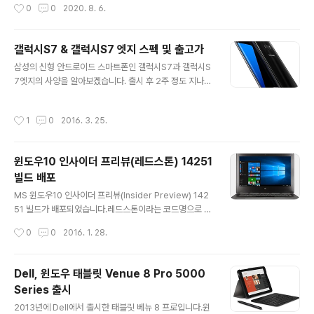
작성시간
0
0
2020. 8. 6.
f%ad%ec%8b%9c-%eb%85%b8%ed%8a%b82
0-%ec%a0%84%ea%b2%a9-%ea%b3%b5%e
a%b0%9c 삼성전자, ‘갤럭시 노트20’ 전격 공개 삼성전
갤럭시S7 & 갤럭시S7 엣지 스펙 및 출고가
자는 5일(한국시간) 처음으로 온라인을 통해 ‘삼성 갤럭시
글 내용
언팩 2020’ 행사를 열고, 역대 가장 강력한 성능의 ‘갤럭
삼성의 신형 안드로이드 스마트폰인 갤럭시S7과 갤럭시S
시 노트20(Galaxy Note20)’를 전격 공개했다. 또, 삼성
7엣지의 사양을 알아보겠습니다. 출시 후 2주 정도 지나면
전자는 ‘갤럭시 news.samsung.com 지난해 출시한 갤
서 주변에서도 가끔 보이는 것 같습니다. 전반적으로 갤럭
럭시 폴드의 후속작이자 삼성전자의 세 번..
시S6와 유사한 디자인이 깔끔해서 좋은 것 같습니다. 현재
작성시간
1
0
2016. 3. 25.
갤럭시S5를 사용하고 있는데 약정 종료 이후에 갈아탈까
고민중입니다. 안드로이드6.0 마시멜로를 탑재하고 있습
니다. 갤럭시S7과 갤럭시S7 엣지의 스펙을 확인해보겠습
윈도우10 인사이더 프리뷰(레드스톤) 14251
니다. 갤럭시S7 먼저 갤럭시S7의 스펙입니다. 디스플레이
빌드 배포
5.1인치(WQHD, 2560 x 1440, Super AMOLED) AP
글 내용
Exynos 8890 CPU Exynos M1 MP4 2.3 GHz + A
MS 윈도우10 인사이더 프리뷰(Insider Preview) 142
RM Cortex-A53 MP4 1.6 GHz GPU ARM Mali-T8
51 빌드가 배포되었습니다.레드스톤이라는 코드명으로 개
80 MP12 650 MHz RAM 4 G..
발이 진행중인 차기 업데이트입니다.윈도우10은 레드스톤
작성시간
0
0
2016. 1. 28.
업데이트를 올 여름에 제공할 예정입니다. 현재는 인사이
더 프리뷰로 설정을 해놓으면 제공받을 수 있습니다.이번
에 인사이더 프리뷰 14251 빌드가 배포되었습니다.이번
Dell, 윈도우 태블릿 Venue 8 Pro 5000
빌드의 변경사항은 아래와 같습니다.- 윈도우 그래픽 스택
Series 출시
으로 인해 일부 게임에서 윈도우 모드에서 전체화면 전환
글 내용
시 충돌 문제 해결- 내레이터, 돋보기, 서드파티 보조 기술
2013년에 Dell에서 출시한 태블릿 베뉴 8 프로입니다.윈