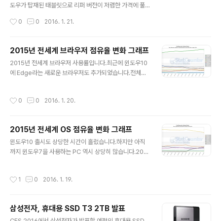
등의 충돌 수정- DPI 설정 175%일 때 컴퓨터(탐색기) 충
도우가 탑재된 태블릿으로 리퍼 버전이 저렴한 가격에 풀
돌 수정기존 프리뷰 빌드인 11102에서 빌드 번호가 크게
리면서 많이 구매가 된 제품입니다.거의 새 제품과 다름없
작성시간
0
0
2016. 1. 21.
증가했습니다.모바일에서 사용하는 코드베이스가 PC보다
는 제품이 리퍼로 나오면서 인기를 얻었습니다. 위에 보이
높은데 빌드 번호를 맞추면..
는 것과 같이 블루투스 키보드 + 케이스와 펜의 조합이 가
능합니다.저도 두 개의 베뉴 8 프로를 보유하고 있습니다.
2015년 전세계 브라우저 점유율 변화 그래프
윈도우10 출시 이후 좀 더 태블릿다운 모습을 보여주는 제
글 내용
2015년 전세계 브라우저 사용률입니다.최근에 윈도우10
품입니다.이번에 Dell에서 베뉴 8 프로 5000 시리즈를
에 Edge라는 새로운 브라우저도 추가되었습니다.전체적
출시했습니다.새로운 인텔의 쿼드코어 아톰 x5-8500 C
으로 구글 크롬이 상당히 높은 점유율을 보이는 브라우저
PU를 탑재했습니다.그리고 가격에 따라 32GB와 64GB
점유율입니다.PC, 모바일, 태블릿 전체 점유율 변화는 다
의 스토리지에 윈도우10 프로가 설치됩니다.다만 구매할
작성시간
0
0
2016. 1. 20.
음과 같습니다.모바일 환경까지 포함했는데도 크롬의 점유
때 윈도우10 홈으로 변경하면 제품 가격에서 $50가 차감
율이 상당히 압도적입니다.다양한 익스텐션 등 편리한 사
됩니다.일반 모델에는 2GB..
용이 가능한 점이 강점입니다.다만 메모리를 많이 차지하
2015년 전세계 OS 점유율 변화 그래프
는 부분이 상당히 아쉽습니다.모바일의 영향 때문인지 사
글 내용
파리도 상당히 높은 점유율을 보여주고 있습니다.윈도우1
윈도우10 출시도 상당한 시간이 흘렀습니다.하지만 아직
0의 Edge는 아직까지는 많이 사용되지 않는 것으로 보입
까지 윈도우7을 사용하는 PC 역시 상당히 많습니다.201
니다.2016년에는 어떤 결과가 나타날지 기대가 됩니다.
5년 전세계 OS의 점유율 변화 그래프입니다.아래 링크를
클릭하면 원본 출처를 확인하실 수 있습니다.http://gs.st
작성시간
1
0
2016. 1. 19.
atcounter.com/여전히 윈도우7의 점유율이 상당히 높
은 것을 확인할 수 있습니다.확인할 수 있는 부분은 윈도우
10이 출시된 이후로 꾸준하게 사용자를 늘리고 있다는 점
삼성전자, 휴대용 SSD T3 2TB 발표
입니다.윈도우10 무료 업그레이드 기간이 1년인데 이제 거
글 내용
의 반년이 지났습니다.기한이 점점 다가올수록 점유율이
CES 2016에서 삼성전자가 발표할 예정인 휴대용 SSD