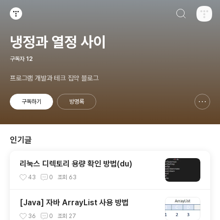
검색하기
티스토리
냉정과 열정 사이
구독자
12
프로그램 개발과 테크 집약 블로그
구독하기
방명록
신고하기 레이어
열기
인기글
리눅스 디렉토리 용량 확인 방법(du)
43
0
조회
63
[Java] 자바 ArrayList 사용 방법
36
0
조회
27