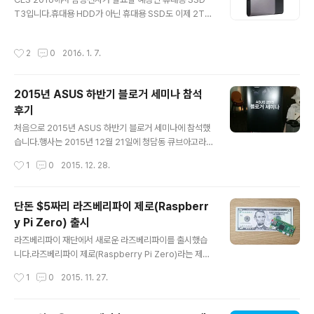
크게 늘지 않을까 예상됩니다. 지원이 종료된 윈도우XP 등
T3입니다.휴대용 HDD가 아닌 휴대용 SSD도 이제 2TB
이 아직까지 8% 이상의 점유율을 차지하는 것도 상당히
가 가능하게 되었습니다.작년 이 시기에 삼섬 T1 발표에 대
놀랍습니다.OS X는 꾸준하게 어느 정도의 파이를 차지하
한 내용을 소개한 적이 있었습니다.2015/01/07 - [IT/컴
작성시간
2
0
2016. 1. 7.
고 있는 것을 확인할 수 있..
퓨터/News&NewThings] - 삼성전자, 휴대용 SSD T1
발표T3는 250GB, 500GB, 1TB와 2TB로 용량으로 출
시될 예정입니다.이번에도 역시 명함보다 작은 크기에 51
2015년 ASUS 하반기 블로거 세미나 참석
g 정도의 무게밖에 되지 않습니다.크기는 74 x 58 x 10.5
후기
mm로 직접 자를 가지고 확인해 보니 상당히 작은 것을 확
글 내용
인할 수 있었습니다.충격 방지 메탈 케이스로 상당히 고급
처음으로 2015년 ASUS 하반기 블로거 세미나에 참석했
스러운 이미지의 SSD입니다.연결은 USB 2.0과 USB 3.
습니다.행사는 2015년 12월 21일에 청담동 큐브아고라
1을 통해서 가능합니다.최대 450M..
에서 열렸습니다.스카이레이크를 탑재한 세계 최초의 수냉
작성시간
1
0
2015. 12. 28.
식 게이밍 노트북인 GX700을 확인할 수 있는 자리였습니
다.ASUS의 차세대 게이밍 라인업인 ROG(Republic of
Gamers)에 대한 설명을 들을 수 있었습니다.다양한 제품
단돈 $5짜리 라즈베리파이 제로(Raspberr
들을 체험할 수 있도록 되어 있습니다.가장 먼저 인텔 리얼
y Pi Zero) 출시
센스가 탑재된 일체형 PC를 사용해 봤습니다.상당히 깔끔
글 내용
한 일체형 디자인에 리얼센스를 탑재하고 있어서 다양한
라즈베리파이 재단에서 새로운 라즈베리파이를 출시했습
효과를 사용할 수 있었습니다.손의 움직임에 따라서 물결
니다.라즈베리파이 제로(Raspberry Pi Zero)라는 제품
이 치는 효과를 줄 수도 있는 제품입니다.다음 제품은 게임
입니다.라즈베리파이는 초소형 PC로 교육을 위해서 만들
작성시간
1
0
2015. 11. 27.
기와 같은 디자인을 하고 있는 데스크탑 제품인 ROG G2
어진 저가형 보드입니다.활용성이 무궁무진하고 명함 정도
0CB입니다.상당히 매력적인..
의 크기로 IoT 개발용 보드로 각광받고 있습니다.이번에는
단돈 $5라는 놀라운 가격으로 라즈베리파이 제로를 출시