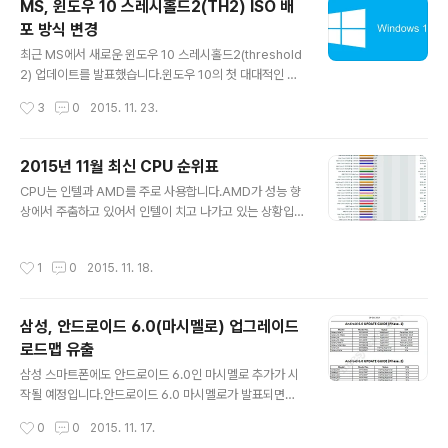
MS, 윈도우 10 스레시홀드2(TH2) ISO 배
했습니다.한국 기준으로 만원도 안되는 금액이기 때문에
포 방식 변경
정말 부담없이 살 수 있는 제품입니다.보드 자체도 상당히
글 내용
심플하게 기본적인 것만 갖추고 있습니다.이미 저렴한 제
최근 MS에서 새로운 윈도우 10 스레시홀드2(threshold
품이지만 가격에 부담을 느끼는 사람들을 접하고 개발했다
2) 업데이트를 발표했습니다.윈도우 10의 첫 대대적인 업
고 합니다.기본적인 사양은 다음과 같습니다.CPU는 Broa
데이트로 다양한 내용이 업데이트가 됐습니다.윈도우 10
작성시간
3
0
2015. 11. 23.
dcomBCM2835 ARM11 core를 사용하고 있습니다.
부터는 업데이트를 통한 지속적인 개선을 하는 정책으로
그리고 512MB LPDDR2 메모리가 ..
변경되었습니다. 업데이트가 공개되고 Media Creation
Tool(MCT)을 통해서업데이트가 포함된 ISO를 제공했습
2015년 11월 최신 CPU 순위표
니다.그리고 윈도우 7, 8, 8.1 사용자가 기존 시리얼로 설치
글 내용
CPU는 인텔과 AMD를 주로 사용합니다.AMD가 성능 향
가 가능하도록 했습니다.기존에는 윈도우 10 인증을 위해
상에서 주춤하고 있어서 인텔이 치고 나가고 있는 상황입
서 반드시 업그레이드를 먼저 해야 했습니다.업그레이드
니다.2015년 11월 최신 CPU 순위표에서도 이런 현상을
과정을 거치지 않고 바로 기존 시리얼로 클린 설치가 가능
확인할 수 있습니다.2015년 11월 최신 CPU 순위표입니
했습니다.이제 MS에서 ISO를 배포하던 정책을 변경하였
작성시간
1
0
2015. 11. 18.
다.어마어마한 가격의 제온 제품들이 최상위권을 차지하고
습니다.Media Creation Tool을 통해서 윈도우 10 TH
있습니다. 일반 사용자가 사용하는 CPU는 13,000점 대
2의 IS..
이하에서 확인하면 됩니다.그리고 일반적으로 사용하는 C
삼성, 안드로이드 6.0(마시멜로) 업그레이드
PU는 대부분 8,000점 대 이하에 있을 것으로 보입니다.A
로드맵 유출
MD의 순위가 한참 아래에 있지만 분발했으면 합니다.
글 내용
삼성 스마트폰에도 안드로이드 6.0인 마시멜로 추가가 시
작될 예정입니다.안드로이드 6.0 마시멜로가 발표되면서
기대가 되었습니다.마시멜로 업데이트가 진행될 삼성 스마
작성시간
0
0
2015. 11. 17.
트폰의 리스트가 유출되었습니다.역시 시작은 플래그쉽 모