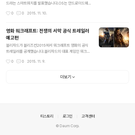
밴드의 크기 차이는 다음과 같습니다. 미밴드 펄스(Mi Ban
드라는 스마트워치를 발표했습니다.OS는 안드로이드웨어
d Pulse) 미밴드(Mi Band) 무게 5.5g 5.0g 길이(Leng
를 탑재했으며 구글과 인텔이 파트너로 참여했습니다.오토
작성시간
0
0
2015. 11. 10.
th) 37mm 36mm 폭(W..
매틱 시계 업체인 태그호이어에서 스마트워치를 개발한 것
으로 상당히 기대를 모으고 있습니다.태그호이어 커넥티드
에는 날씨 모니터링, RaceChrono Pro, 구글핏 등이 탑
영화 워크래프트: 전쟁의 서막 공식 트레일러
재되어 있습니다.안드로이드웨어 OS를 탑재하고 있어서
예고편
안드로이드는 물론 iOS에서도 사용이 가능합니다.안드로
글 내용
이드 4.3 이상과 iOS 8.2 이상에서 사용이 가능합니다.가
블리자드가 블리즈컨2015에서 워크래프트 영화의 공식
격은 $1500으로 기존에 출시되던 스마트워치에 비해 상
트레일러를 공개했습니다.블리자드의 대표 게임인 워크래
당히 높은 가격입니다.국내에 출시될 경우 200만원 정도
프트의 영화화에 대한 내용을 볼 수 있었습니다.워크래프
작성시간
0
0
2015. 11. 9.
의 금액으로 책정되지 않을까 생각됩니다.시계는 직경 46
트: 전쟁의 서막(Warcraft: The Beginning, 2016)이번
mm, 두께 12.8mm, 무게 52g으로 크고..
공식 트레일러 공개로 영화의 대략적인 분위기를 알 수 있
습니다.얼라이언스와 호드의 모습을 상반되게 그리고 있습
더보기
니다.워크래프트: 전쟁의 서막은 2016년 6월에 출시가 예
정되어 있습니다.호드가 새로운 땅을 찾아 오면서 전쟁이
시작되는 시리즈의 시작이 아닐까 생각됩니다.유니버셜 픽
쳐스가 배급을 담당하고 레전더리 픽쳐스에서 제작합니다.
칼을 사이에 두고 전면을 응시하듯이 보는 장면입니다. 붉
은색과 파란색으로 상반된 진영을 나타내고 있습니다.한글
의안내
티스토리
로그인
고객센터
공식 예고편입니다.하단의 CC 버튼..
© Daum Corp.