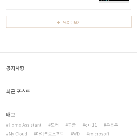
래의 링크를 참조하면 됩니다.2015/05/19 -
택할 수 있습니다.원하는 버전을 선택하고 다음
[IT/컴퓨터/News&NewThings] - 윈도우
을 누르면 다음과 같이 ISO를 선택할 수 있습니
10(Windows 10)의 7가지 에디션 특징먼저 개
다.ISO 파일을 선택하고 다음을 누르면 됩니다.
인이 가장 많이 사용하는 것은 홈 에디션(Home
이제 폴더를 ..
목록 더보기
Edition)과 프로 에디션(Pro Edition)입니다.두
에디션은 Multiple Edition에 함께 포함되어 있
습니다.그 외에도 엔터프라이즈 에디션
(Enterprise Edition)과 에듀케이션 에디션
(Education Edition)이 존재합니다. 한국어 기
준으로 각 에디션 해시값(SHA-1)은 다음과 같습
니다.에디션 해시값 Windows 10 (M..
공지사항
최근 포스트
태그
Home Assistant
도커
구글
c++11
우분투
My Cloud
마이크로소프트
WD
microsoft