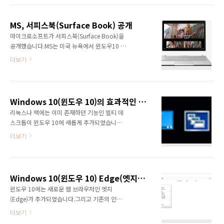
치를 할 때 불편한 점이 있었습니다.클린 설치를
터/News&NewThings] - MS, 서피스북
윈도우7, 8이나 8.1 시디키로 바로 할 수 없기
(Surface Book) 공개서피스 프로4는 좀 더 가
때문에 무조건 업그레이드를 먼저 해야했습니
MS, 서피스북(Surface Book) 공개
볍고 얇게 만드는 것에 치중한 제품입니다. 기존
다.클린 설치..
마이크로소프트가 서피스북(Surface Book)을
의 서피스 프로3의 두께인 9.1mm보다 0.7mm
공개했습니다.MS는 미국 뉴욕에서 윈도우10 제
가 얇아진 8.4mm로 출시가 됩니다.디스플레이
품 발표회를 열고 다양한 제품을 선보였습니다.
는 12.3인치로 기존의 12인치보다 늘어났고 서
더보기
먼저 서피스북의 영상입니다.13.5인치의 픽셀센
피스북에 포함된 픽셀센스를 지원합니다.500만
스, 600만 픽셀 해상도(3000x2000), 256ppi
화소(2736×1824) 해상도와 267ppi, 3:2비율
의 디스플레이를 탑재하였습니다. 또한 최대
의 디스플레이입니다.CPU는 인텔 스카이레이크
16GB의 RAM과 1TB의 저장장치를 제공합니
코어 i프로세서를 탑재한 고성능 태블릿입니다.
Windows 10(윈도우 10)의 효과적인 멀티태스킹을 위한 가상 데스크톱
다.인텔 스카이레이크 I7이나 I5 프로세서가 탑
또한 최대 16..
리눅스나 맥에는 이미 존재하던 기능인 멀티 데
재되며 엔비디아의 지포스 내장 그래픽코어를
스크톱이 윈도우 10에 새롭게 추가되었습니다.
갖추고 있습니다.마그네슘 재질의 본체와 백라
실행되는 프로그램이 많으면 어떤 프로그램에
이트 키보드가 포함되어 있습니다.운영체제는
더보기
작업중인지 혼란스럽고 찾기도 쉽지 않습니다.
윈도우10 프로페셔널입니다.MS의 설명으로는
이럴 때 사용 가능한 것이 멀티 데스크톱으로 작
13인치 노트북 중 최고의 성능으로 애플 맥북프
업을 위한 책상이라고 보면 됩니다.프로그램을
로보다 2배 향상된 속도라고 합니다.배터리 사용
분류해서 각 책상에 올려두고 책상을 옮기면서
시간은 12시간입니다.터치패드는 10점 터치패
Windows 10(윈도우 10) Edge(엣지) 다운로드 경로 변경
작업하는 것으로 생각하면 됩니다.작업 표시줄
드를 지원합니다..
윈도우 10에는 새로운 웹 브라우저인 엣지
의 왼쪽에 보면 다음과 같은 모양의 아이콘을 확
(Edge)가 추가되었습니다.그리고 기존의 인터
인할 수 있습니다.해당 아이콘을 클릭하면 현재
넷 익스플로러 11(IE 11)도 사용이 가능합니다.
실행되고 있는 작업들을 확인할 수 있습니다.그
더보기
엣지는 인터넷을 하면서 바로 웹 화면에 메모를
리고 우측 하단에 다음과 같이 새 데스크톱이라