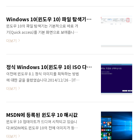
할 수 있는 기능 등이 새롭게 추가되었습니다.기
는 버튼을 확인할 수 있습니다.클릭하면 새로운
존의 인터넷 익스플로러 11에서는 다운로드 경
데스크톱이 생성되며 필요한만큼 계속 생성이
로를 따로 지정할 수 있었지만 엣지에는 설정이
가능합니다.작업을 분류해서 하고 싶을 때 유용
Windows 10(윈도우 10) 파일 탐색기 시작 화면 변경하기
존재하지 않습니다.다운로드 경로를 지정하는
하게 사용이 가능합니다.새로운 데스크톱을 ..
윈도우 10의 파일 탐색기는 기본적으로 바로 가
방법은 다음과 같습니다.먼저 파일 탐색기(윈도
기(Quick access)를 기본 화면으로 보여줍니다.
우키 + E)를 실행합니다.그리고 왼쪽에서 다운로
기존의 파일 탐색기가 내 PC를 시작 화면으로
드에 마우스 오른쪽 버튼을 누르면 나오는 메뉴
더보기
사용했기 때문에 생소한 느낌입니다. 파일 탐색
에서 속성을 선택합니다.속성창이 표시되고 위
기의 기본 화면을 변경하는 방법은 다음과 같습
치탭으로 다운로드 경로를 수정할 수 있습니다.
니다. 먼저 파일 탐색기를 하나 열고 다음과 같이
하단의 이동 버튼을 클릭하면 새로운 경로를 설
보기 메뉴의 옵션을 클릭합니다. 보기 메뉴는 있
정할 수 있습니다.원하는 경로를 선택해서 변경
정식 Windows 10(윈도우 10) ISO 다운로드
는데 아래의 옵션 메뉴 등이 보이지 않을 경우에
한 이후에 확인을 누르면 정상적..
이전에 윈도우 8.1 정식 이미지를 획득하는 방법
는 보기를 더블클릭하면 표시가 됩니다. 바로 상
에 대한 글을 올렸었습니다.2014/12/26 - [IT/
단에 파일 탐색기 열기 옵션이 보입니다. 기본 설
컴퓨터/Tip&Tech] - 정식 Windows 8.1 ISO
정으로 바로 가기가 적용되어 있는데 이 부분을
더보기
다운로드윈도우 10에 맞춰서 이번에도 동일한
내 PC로 변경합니다. 확인을 누르면 정상적으로
방법으로 ISO 파일을 획득할 수 있습니다.다운
적용이 완료됩니다. 다시 파일 탐색기를 켜면 정
로드 툴의 링크는 아래 링크를 클릭하면 됩니
상적으로 내 PC로 표시되는 것을 확인할 수 있
다.https://www.microsoft.com/ko-
습니다. 해당 기능은 아래 레지스트리 경로에서
MSDN에 등록된 윈도우 10 해시값
kr/software-download/windows1064비
도..
윈도우 10 업데이트가 드디어 시작되고 있습니
트, 32비트를 선택한 이후에 다운로드를 받으면
다.MSDN에도 윈도우 10의 전체 이미지가 등록
됩니다.다른 PC용 설치 미디어 만들기를 선택해
되었습니다.윈도우 10의 각 에디션의 특징은 아
서 ISO를 저장합니다.아래와 같이 에디션을 선
더보기