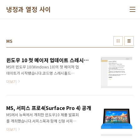
본문 바로가기
냉정과 열정 사이
MS
윈도우 10 첫 메이저 업데이트 스레시홀드2(TH2) 배포 시작
MS의 윈도우 10(Windows 10)의 첫 메이저 업
데이트가 시작됐습니다.코드명 스레시홀드
2(TH2)라는 이름의 업데이트입니다.이미 인사
더보기
이더 프로그램을 통해서 대상자들에게 제공되던
업데이트가 정식으로 배포되었습니다.현재 업데
이트가 가능한 것을 확인할 수 있습니
다.Windows 10 Pro 1511, 10586으로 업그
MS, 서피스 프로4(Surface Pro 4) 공개
레이드가 표시됩니다.설치에는 시간이 소요되며
MS에서 뉴욕에서 개최한 윈도우10 제품 발표회
윈도우 업데이트 이후에 부팅하면 Windows 업
를 개최했습니다.서피스북과 함께 신형 서피스
데이트 중 화면이 표시됩니다.윈도우 10이 처음
프로4 역시 발표했습니다.서피스북에 대한 정보
출시될 때 큰 이슈를 불러온 것은 바로 무료 업그
더보기
는 아래 링크에서 확인이 가능합니
레이드 정책이었습니다.다만 윈도우 10 클린 설
다.2015/10/07 - [IT/컴퓨