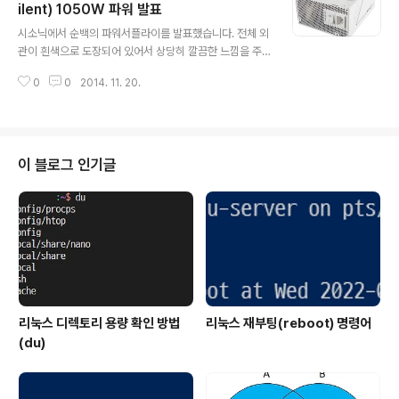
출고가가 35만 2000원입니다.굉장히 낮은 가격으로 출
ilent) 1050W 파워 발표
글 내용
고가 되었습니다.현재 매각절차를 진행중인 팬택에서 재고
시소닉에서 순백의 파워서플라이를 발표했습니다. 전체 외
를 처리하기 위해서 내놓은 스마트폰이라고 합니다.재고
관이 흰색으로 도장되어 있어서 상당히 깔끔한 느낌을 주
처리용이라고 하기에는 상당히 좋습니다.팝업노트라고 명
는 PSU입니다. 1050W에 80 PLUS Platinum 인증을
명된 이유는 DMB 안테나를 내장한 터치펜을 탑재했기 때
0
0
2014. 11. 20.
받은 제품입니다. 기존에 SS-1050XP3 라는 제품과 비슷
문입니다.스위..
한 위치에 있는 제품으로 보입니다. 크기는 W150mm x
D190mm x H85mm 입니다. 또한 OPP(과부하 보호)/
OVP(과전압 보호)/UVP(부족전압 보호)/SCP(단락 보호)
기능이 있습니다. 부하가 낮을 때에는 팬의 회전 수를 조절
이 블로그 인기글
하는 Hybrid Silent Fan Control 기능이 탑재되어 있습
니다. 풀 모듈러 제품으로 하이엔드급의 파워라고 할 수 있
습니다. 당연히 가격도 상당히 비쌀 것으로 예상이 됩니다.
또한 다른 부품 역시 흰색으로 바꾸려면 상당히..
리눅스 디렉토리 용량 확인 방법
리눅스 재부팅(reboot) 명령어
(du)