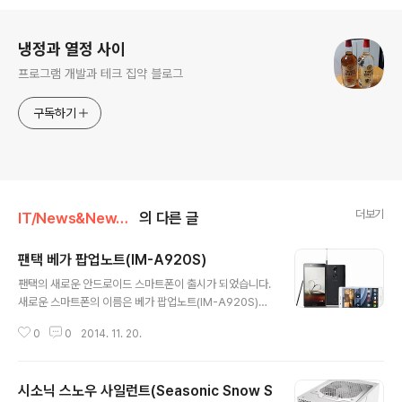
로그 정보
냉정과 열정 사이
프로그램 개발과 테크 집약 블로그
구독하기
더보기
IT/News&NewThings
의 다른 글
팬택 베가 팝업노트(IM-A920S)
글 내용
팬택의 새로운 안드로이드 스마트폰이 출시가 되었습니다.
새로운 스마트폰의 이름은 베가 팝업노트(IM-A920S)이
며 SKT 전용 모델로 출시되었습니다.사양은 다음과 같습
0
0
2014. 11. 20.
니다.Display 5.6 인치, 1920 x 1080, IPS LCD AP 퀄
컴 스냅드래곤 쿼드코어 2.3Ghz 내장메모리 16GB RA
M 2GB 카메라 1,300만, 전면 200만 화소 배터리 3220
시소닉 스노우 사일런트(Seasonic Snow S
mAh 무게 180g 상당히 좋은 사양으로 출시가 되었는데