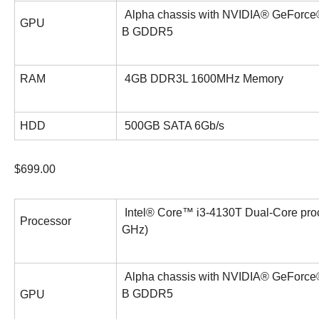
Alpha chassis with NVIDIA® GeFor
GPU
B GDDR5
RAM
4GB DDR3L 1600MHz Memory
HDD
500GB SATA 6Gb/s
$699.00
Intel® Core™ i3-4130T Dual-Core pro
Processor
GHz)
Alpha chassis with NVIDIA® GeFor
B GDDR5
GPU