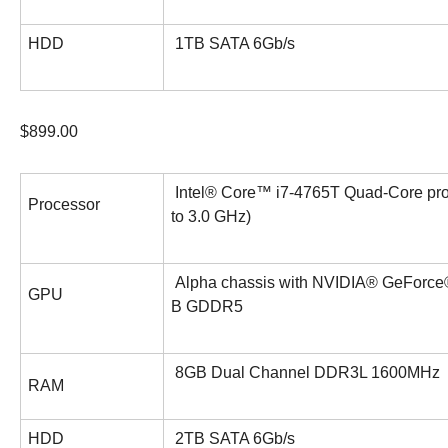
HDD
1TB SATA 6Gb/s
$899.00
Intel® Core™ i7-4765T Quad-Core pro
Processor
to 3.0 GHz)
Alpha chassis with NVIDIA® GeFor
GPU
B GDDR5
8GB Dual Channel DDR3L 1600MHz
RAM
HDD
2TB SATA 6Gb/s