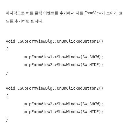
마지막으로 버튼 클릭 이벤트를 추가해서 다른 FormView가 보이게 코
드를 추가하면 됩니다.
void CSubFormViewDlg::OnBnClickedButton1()

{

	m_pFormView1->ShowWindow(SW_SHOW);

	m_pFormView2->ShowWindow(SW_HIDE);

}

void CSubFormViewDlg::OnBnClickedButton2()

{

	m_pFormView2->ShowWindow(SW_SHOW);

	m_pFormView1->ShowWindow(SW_HIDE);
