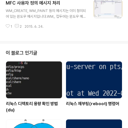
MFC 사용자 정의 메시지 처리
뷰 영역을 마우스로 클릭하면 문제가 발생합니다. ASSER
글 내용
T(pParentFrame == pDesktopWnd || pDesktop
WM_CREATE, WM_PAINT 등의 메시지는 이미 정의되
Wnd->IsChild(pParentFrame)); 바로 위와같은 ASS
어 있는 윈도우 메시지입니다.WM_ 접두어는 윈도우 메시
ERT문에 걸리게 됩니다.문제의 원인은 다음과 같습니다.S
지를 위해서 사용됩니다.이런 기본적으로 정의된 메시지
DI 형태는 MainFrame이 있고 그 안에 View가 들어갑니
1
2
2015. 6. 24.
외에 사용자가 정의한 메시지를 처리할 경우도 존재합니
다.MainFrame에 바로 붙는 View..
다.UI 스레드를 추가해서 스레드간 통신에도 사용할 수 있
습니다.간단한 MFC 프로젝트를 생성합니다.Dialog bas
ed로 변경하고 Finish를 눌러서 생성합니다.Dlg.cpp(앞
에 프로젝트명이 붙습니다.) 파일에 Message Map이 정
이 블로그 인기글
의되어 있습니다. BEGIN_MESSAGE_MAP(CUMTest
Dlg, CDialogEx) ON_WM_SYSCOMMAND() ON_
WM_PAINT() ON_WM_QUERYDRAGICON() END_
MESSAGE_MAP() 메시지와 해당 메시지를 처..
리눅스 디렉토리 용량 확인 방법
리눅스 재부팅(reboot) 명령어
(du)