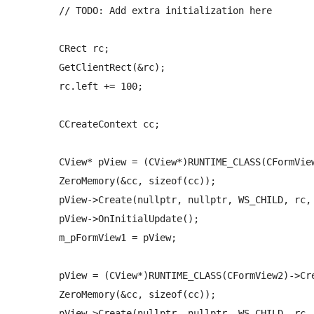
	// TODO: Add extra initialization here

	CRect rc;

	GetClientRect(&rc);

	rc.left += 100;

	CCreateContext cc;

	CView* pView = (CView*)RUNTIME_CLASS(CFormView1)->CreateObject();

	ZeroMemory(&cc, sizeof(cc));

	pView->Create(nullptr, nullptr, WS_CHILD, rc, this, IDD_FORMVIEW1, &cc);

	pView->OnInitialUpdate();

	m_pFormView1 = pView;

	pView = (CView*)RUNTIME_CLASS(CFormView2)->CreateObject();

	ZeroMemory(&cc, sizeof(cc));

	pView->Create(nullptr, nullptr, WS_CHILD, rc, this, IDD_FORMVIEW2, &cc);
