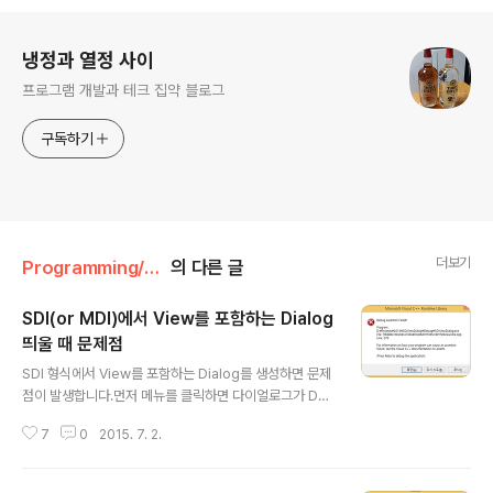
로그 정보
냉정과 열정 사이
프로그램 개발과 테크 집약 블로그
구독하기
더보기
Programming/Win32&MFC&COM
의 다른 글
SDI(or MDI)에서 View를 포함하는 Dialog
띄울 때 문제점
글 내용
SDI 형식에서 View를 포함하는 Dialog를 생성하면 문제
점이 발생합니다.먼저 메뉴를 클릭하면 다이얼로그가 Do
Modal()을 통해서 생성이 됩니다.DoModal()로 생성된
7
0
2015. 7. 2.
다이얼로그 내부에서 CView나 CView를 상속한 뷰를 생
성해서 포함시킵니다.다이얼로그 내부에서 뷰를 컨트롤처
럼 추가하는 것입니다.이렇게 했을 때 다이얼로그의 내부