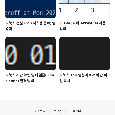
리눅스 전원 끄기 (시스템 종료) 명
[Java] 자바 ArrayList 사용
령어
방법
리눅스 시간 확인 및 타임존(Tim
리눅스 scp 명령어로 서버 간 파
e zone) 변경 방법
일 복사
의안내
티스토리
로그인
고객센터