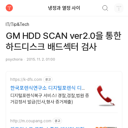
검색하기
냉정과 열정 사이
티스토리
IT/Tip&Tech
GM HDD SCAN ver2.0을 통한
하드디스크 배드섹터 검사
psychoria
2015. 11. 2. 01:00
https://k-dfs.com
광고
한국포렌식연구소 디지털포렌식 디지
털포렌식복구 및 증거감정
디지털포렌식복구 서비스! 경찰,검찰,법원 증
거감정서 발급(민사,형사 증거제출)
http://m.coupang.com
광고