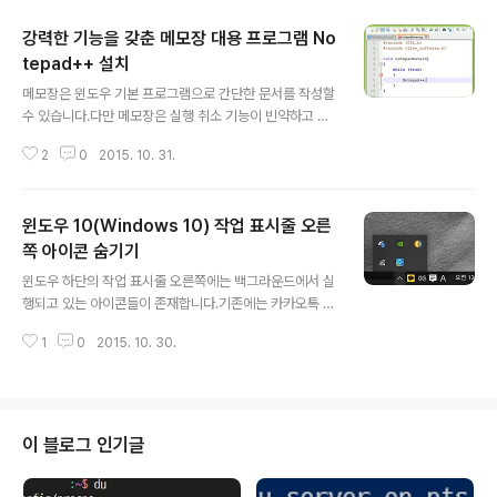
강력한 기능을 갖춘 메모장 대용 프로그램 No
tepad++ 설치
글 내용
메모장은 윈도우 기본 프로그램으로 간단한 문서를 작성할
수 있습니다.다만 메모장은 실행 취소 기능이 빈약하고 칼
럼 수정 기능 등이 없기 때문에 불편합니다.그래서 문서 작
2
0
2015. 10. 31.
성이 가능한 메모장의 대체 프로그램들이 존재합니다.Sub
lime Text3, Notepad2, 울트라에디트 등과 지금 설명
할 Notepad++이 있습니다.Notepad++은 이름에서
윈도우 10(Windows 10) 작업 표시줄 오른
보이는 것과 같이 메모장(Notepad)에 기능이 추가된 것
입니다.C언어에서 클래스가 추가된 C++처럼 네이밍을
쪽 아이콘 숨기기
글 내용
지은 것으로 보입니다.게다가 완전히 무료로 사용이 가능
윈도우 하단의 작업 표시줄 오른쪽에는 백그라운드에서 실
한 장점이 있습니다.아래 링크를 클릭하면 Notepad+
행되고 있는 아이콘들이 존재합니다.기존에는 카카오톡 옆
+을 다운로드 할 수 있습니다.https://notepad-plus-pl
에 보이는 화살표를 클릭해서 보이기/숨기기가 가능했습니
us.org/DOWNLOAD를 클릭하면 최신 버전을 다운로드
1
0
2015. 10. 30.
다. 윈도우10에서 설정하는 방법입니다.시작 버튼을 누르
받을 수..
고 설정을 실행합니다.설정 메뉴에서 시스템을 선택합니
다.알림 및 작업을 선택하고 오른쪽의 작업 표시줄에 표시
되는 아이콘 선택을 실행합니다.이 부분이 작업 표시줄에
표시될 아이콘을 설정하는 부분입니다.먼저 항상 모든 아
이 블로그 인기글
이콘을 알림 영역에 표시는 꺼짐 상태로 둡니다. 그리고 보
여질 아이콘들은 켜짐으로 설정하고 숨겨질 아이콘들은 꺼