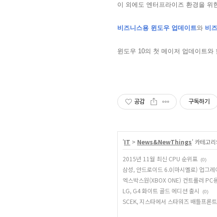
이 외에도 엔터프라이즈 환경을 위
비즈니스용 윈도우 업데이트
와
비즈
윈도우 10의 첫 메이저 업데이트와
공감
구독하기
'
IT
>
News&NewThings
' 카테고리
2015년 11월 최신 CPU 순위표
(0)
삼성, 안드로이드 6.0(마시멜로) 업그
엑스박스원(XBOX ONE) 컨트롤러 PC
LG, G4 화이트 골드 에디션 출시
(0)
SCEK, 지스타에서 스타워즈 배틀프론트