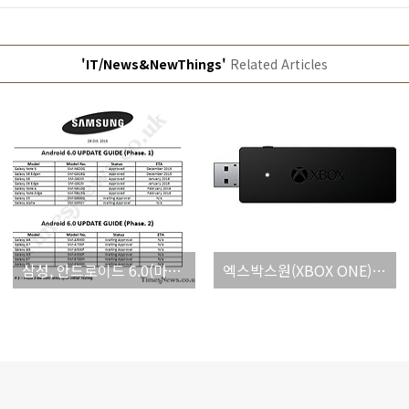
'IT/News&NewThings'
Related Articles
삼성, 안드로이드 6.0(마시멜로) 업그레이드 로드맵 유출
엑스박스원(XBOX ONE) 컨트롤러 PC용 무선 리시버 판매