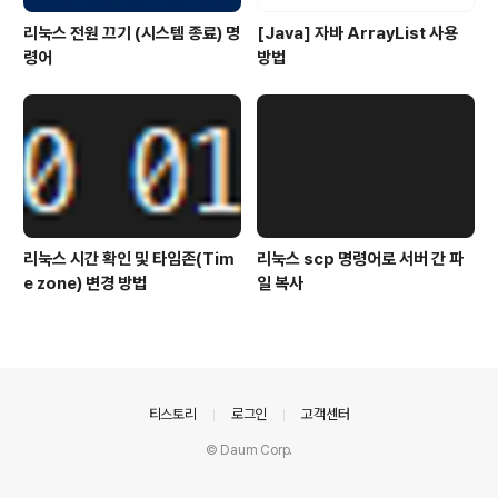
리눅스 전원 끄기 (시스템 종료) 명
[Java] 자바 ArrayList 사용
령어
방법
리눅스 시간 확인 및 타임존(Tim
리눅스 scp 명령어로 서버 간 파
e zone) 변경 방법
일 복사
의안내
티스토리
로그인
고객센터
© Daum Corp.