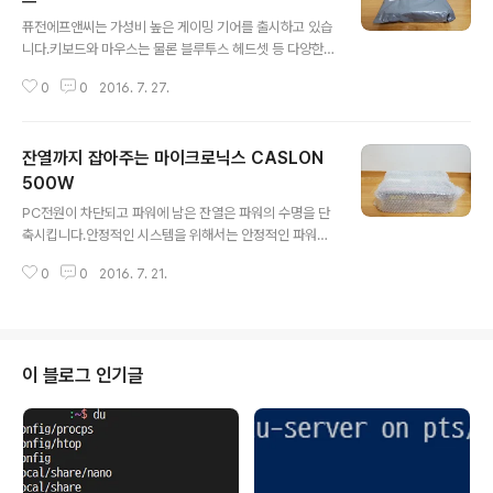
글 내용
퓨전에프앤씨는 가성비 높은 게이밍 기어를 출시하고 있습
니다.키보드와 마우스는 물론 블루투스 헤드셋 등 다양한
제품을 높은 가성비로 만날 수 있습니다.퓨전에프앤씨 DR
0
0
2016. 7. 27.
AKAN GM3 마우스 역시 1만 원 안팎의 금액으로 만날 수
있는 마우스입니다.드라칸 GM3 마우스를 살펴보도록 하
겠습니다. 1. 배송 및 개봉기상당히 납작한 포장으로 심플
잔열까지 잡아주는 마이크로닉스 CASLON
하게 포장되어 배송되었습니다.▼ 제품 배송간단하게 비닐
포장되어 배송되어서 상당히 부피가 작습니다. ▼ 제품 박
500W
글 내용
스드라칸 GM3 마우스의 박스입니다. 마우스에 대한 간단
PC전원이 차단되고 파워에 남은 잔열은 파워의 수명을 단
한 설명과 함께 마우스의 모습을 확인할 수 있습니다.▼ 박
축시킵니다.안정적인 시스템을 위해서는 안정적인 파워가
스 후면측면의 버튼과 DPI 변경 버튼을 포함해서 5버튼과
뒷받침되야 합니다.마이크로닉스 CASLON 500W Afte
1휠로 되어 있습니다. 다양한 그립에서도 쾌적한 그립감을
0
0
2016. 7. 21.
r Cooling 87+ FDB는 After Cooling 기술로 잔열을
제공한다고 되어 있습니다.▼ 제품 ..
제거합니다.대기전력만으로 잔열을 차단하는 기술이 탑재
되어 있습니다. 1. 배송 및 개봉기마이크로닉스 CASLON
500W의 제품 박스는 좀 큰 편입니다.▼ 제품 배송일반적
인 파워보다 좀 더 큰 박스에 포장되어 있습니다.여러 겹의
이 블로그 인기글
에어캡으로 안전하게 배송되었습니다.▼ 제품 박스마이크
로닉스 CASLON 87+ 시리즈 제품입니다.박스에는 손잡
이가 숨겨져 있어서 편리하게 들 수 있습니다.▼ SLI/CF
지원SLI와 CrossFire X를 지원합니다. 그리고 인텔 6세
대 스카..