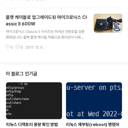
D-RW 제품입니다.TV 연결, M-DISC 등 다양한 기능을
갖춘 Lite-On USB 외장형 DVD-RW ES-1를 살펴보겠
습니다. 초슬림 외장형 DVD-RW 제품으로 박스 역시 그
플랫 케이블로 업그레이드된 마이크로닉스 Cl
렇게 크지 않습니다.▼ 제품 박스박스 전면에는 제품 모습
과 함께 간단한 내용들이 기록되어 있습니다.▼ 박스 후면
assic II 600W
글 내용
박스 후면에는 제품의 특징을 확인할 수 있습니다.▼ 제품
마이크로닉스 Classic II 시리즈는 뛰어난 안정성을 갖춘
특징세련된 디자인의 갖춘 초경량&초슬림 외장형 ODD입
파워입니다. 블랙 플랫 케이블 적용으로 편의성이 더욱 업
니다.천 년의 데이터 보관 기간을 갖는 M-DISC와 Smart
그레이드가 되었습니다.600W 기준 5만 원 초반대의 뛰
Burn & Smart-X 등 다양한 기능을 갖추고 있습니다...
0
0
2017. 12. 5.
어난 가성비까지 갖춘 마이크로닉스 Classic II 600W를
살펴보겠습니다. 박스는 다른 일반 작은 크기의 포장보다
는 큰 사이즈입니다.▼ 제품 박스박스 전면에는 MICRON
ICS the Classic II series라고 표시되어 있습니다.6년
무상 보증으로 오랜 기간 안심하고 사용할 수 있는 제품입
이 블로그 인기글
니다.▼ 제품 특징고효율 파워로 80PLUS 스탠다드 인증
을 받았습니다.전원이 꺼진 후에도 잔열을 제거하는 애프
터쿨링 기술이 적용되어 있습니다. ▼ 케이블 구성메인 전
원 케이블을 포함해서 6개의 SATA 케이블로 넉넉하게 구
성되어 있습..
리눅스 디렉토리 용량 확인 방법
리눅스 재부팅(reboot) 명령어