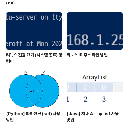
(du)
리눅스 전원 끄기 (시스템 종료) 명
리눅스 IP 주소 확인 방법
령어
[Python] 파이썬 셋(set) 사용
[Java] 자바 ArrayList 사용
방법
방법