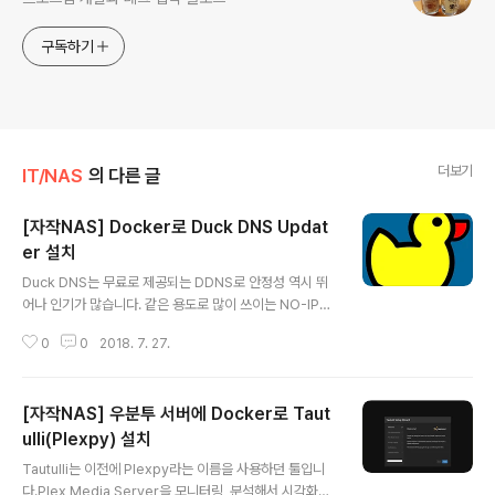
구독하기
더보기
IT/NAS
의 다른 글
[자작NAS] Docker로 Duck DNS Updat
er 설치
글 내용
Duck DNS는 무료로 제공되는 DDNS로 안정성 역시 뛰
어나 인기가 많습니다. 같은 용도로 많이 쓰이는 NO-IP의
경우 무료 계정은 매달 갱신을 해줘야 하기 때문에 불편합
0
0
2018. 7. 27.
니다. Duck DNS를 사용하면 편리하게 직접 등록한 duc
kdns.org 도메인으로 연결이 가능합니다. Duck DNS를
직접 설정할 수 있는 공유기가 있는 반면 그렇지 않은 경우
[자작NAS] 우분투 서버에 Docker로 Taut
도 있습니다. 공유기에서 설정이 불가능할 때 NAS에 Duc
k DNS Updater를 Docker로 실행할 수 있습니다. 먼저
ulli(Plexpy) 설치
글 내용
Docker가 우분투나 Cent OS 등 사용 중인 OS에 설치
Tautulli는 이전에 Plexpy라는 이름을 사용하던 툴입니
되어 있어야 합니다. 2017/09/06 - [System/Docker]
다.Plex Media Server을 모니터링, 분석해서 시각화해