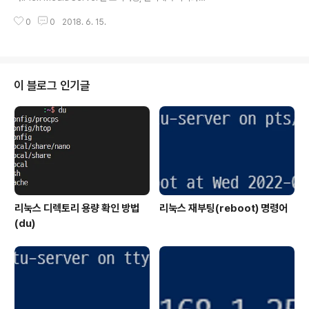
- 도커 CE(Docker CE) 우분투 서버에 설치 2017/09/1
주는 프로그램입니다.Plex Media Server의 Docker
7 - [System/..
0
0
2018. 6. 15.
설치 방법은 아래 링크를 참조하면 됩니다.2018/06/14 -
[IT/NAS] - [자작NAS] 우분투 서버에 Docker로 PLEX
설치Tautulli를 Docker로 설치하는 방법은 다음과 같습
니다. 1. Tautulli 설치 Tautulli를 설치하기 위한 Docker
명령어는 아래와 같은 형태입니다. sudo docker creat
이 블로그 인기글
e \ --name=tautulli \ --restart=unless-stopped \
-v config경로:/config \ -v Plex로그경로:/logs:ro \ -
e PU..
리눅스 디렉토리 용량 확인 방법
리눅스 재부팅(reboot) 명령어
(du)