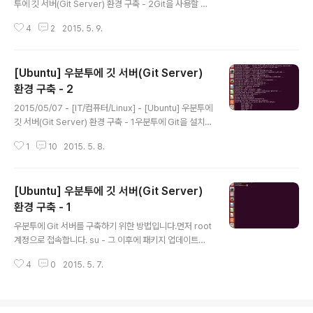
투에 깃 서버(Git Server) 환경 구축 - 2Git을 사용할 때
클릭하면 다운로드할 수 있습니다.다운로드가 완료되면 설
는 보통 ssh를 통해서 인증을 하게 됩니다.매번 비밀번호
치를..
4
2
2015. 5. 9.
를 입력하는 방법보다 더 간편하게 접속이 가능합니다.먼
저 gitolite 계정으로 접속합니다. su - gitolite 다음 명령
어로 새로운 ssh 키를 생성합니다. ssh-keygen 그냥 엔
[Ubuntu] 우분투에 깃 서버(Git Server)
터를 누르면 정상적으로 생성이 됩니다.기본 경로는 hom
e/gitolite/.ssh/ 이고 해당 경로 아래에 id_rsa라는 파일
환경 구축 - 2
글 내용
이 생성됩니다.간단하게 ssh 키가 생성됩니다. 키는 publi
2015/05/07 - [IT/컴퓨터/Linux] - [Ubuntu] 우분투에
c과 private 키가 한 쌍으로 생성됩니다.생성된 public
깃 서버(Git Server) 환경 구축 - 1우분투에 Git을 설치하
키를 git-repo로 전달합니다. scp /home/g..
는 과정은 위 링크에서 확인이 가능합니다.Git을 설치한 이
1
10
2015. 5. 8.
후에 관리를 위해서 Gitolite를 설치합니다.먼저 root 계
정에 접속한 상태에서 gitolite와 git-repo 계정을 생성
합니다. adduser gitolite adduser git-repo 계정을
[Ubuntu] 우분투에 깃 서버(Git Server)
생성할 때는 사용할 비밀번호를 입력하고 이름 등은 따로
입력하지 않아도 됩니다.이름 등의 정보는 그냥 엔터를 눌
환경 구축 - 1
글 내용
러서 스킵하면 됩니다.정보가 맞으면 Y를 눌러서 계정을
우분투에 Git 서버를 구축하기 위한 방법입니다.먼저 root
생성하면 됩니다. 동일하게 git-repo 계정도 생성합니다.
계정으로 접속합니다. su - 그 이후에 패키지 업데이트를
생성된 gitolite 계정은 사용자가 저장소에 접근할 때 사용
실행합니다. apt-get update 업데이트가 다 실행된 이후
하게 됩..
4
0
2015. 5. 7.
에 Git을 설치하면 됩니다.Git 설치는 간단하게 다음 명령
어로 설치됩니다. apt-get install git 중간에 설치를 계속
할 것인지 물어보는데 Y를 누르면 됩니다.이것으로 Git의
설치가 완료되지만 이 상태에서는 사용하기에 무리가 있습