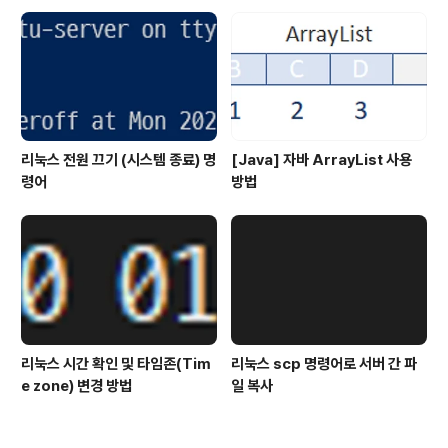
리눅스 전원 끄기 (시스템 종료) 명
[Java] 자바 ArrayList 사용
령어
방법
리눅스 시간 확인 및 타임존(Tim
리눅스 scp 명령어로 서버 간 파
e zone) 변경 방법
일 복사