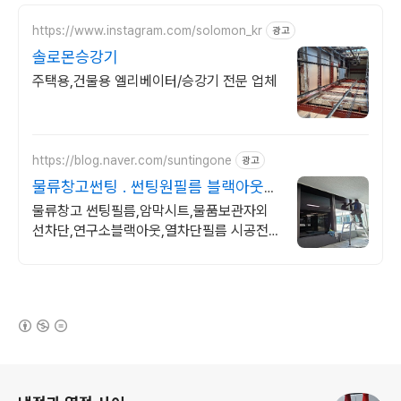
https://www.instagram.com/solomon_kr
광고
솔로몬승강기
주택용,건물용 엘리베이터/승강기 전문 업체
https://blog.naver.com/suntingone
광고
물류창고썬팅 . 썬팅원필름 블랙아웃
암막시트지 필름
물류창고 썬팅필름,암막시트,물품보관자외
선차단,연구소블랙아웃,열차단필름 시공전
문 무료견적상담 출장시공 원스톱
(새창열림)
로그 정보