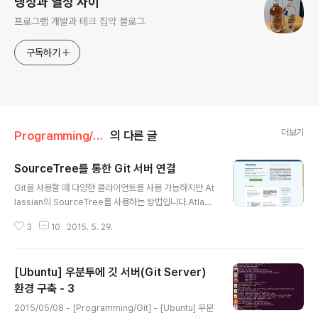
냉정과 열정 사이
프로그램 개발과 테크 집약 블로그
구독하기
더보기
Programming/Git
의 다른 글
SourceTree를 통한 Git 서버 연결
글 내용
Git을 사용할 때 다양한 클라이언트를 사용 가능하지만 At
lassian의 SourceTree를 사용하는 방법입니다.Atlass
ian은 JIRA, Confluence 등의 프로젝트 관리도구를 개
3
10
2015. 5. 29.
발하는 업체입니다.Git을 위한 Stash도 제공하며 Sourc
eTree라는 클라이언트를 무료로 제공합니다.Git 클라이
언트에는 기존의 버전관리인 SVN으로 유명했던 Tortois
[Ubuntu] 우분투에 깃 서버(Git Server)
eGit도 존재합니다.1. Client Side먼저 SourceTree를
다운받습니다.아래 링크로 이동하면 다운로드가 가능합니
환경 구축 - 3
글 내용
다. https://www.atlassian.com/software/sourcetr
2015/05/08 - [Programming/Git] - [Ubuntu] 우분
ee녹색 버튼(Get it free @ sourcetreeapp.com)을