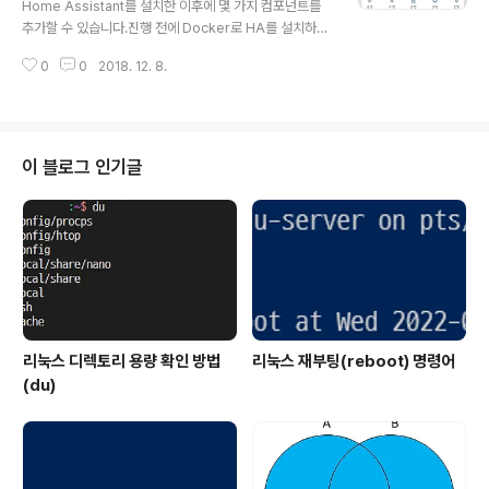
Home Assistant를 설치한 이후에 몇 가지 컴포넌트를
때문에 절대 노출되지 않도록 주의해야 합니다.Dark Sky
추가할 수 있습니다.진행 전에 Docker로 HA를 설치하는
는 하루 1,000회의 무료 호출을 제공하고 이후 호출당
방법은 아래 링크에서 확인이 가능합니다.2018/11/25 -
$0.0001을 과금합니다.아래 명령어로 설정 파..
0
0
2018. 12. 8.
[IT/IoT] - [HA] Docker로 Home Assistant 설치 및
초기 설정HA 설치 이후 간단하게 인터넷 속도 측정 센서를
추가하는 방법을 소개합니다.인터넷 속도 측정은 speedt
est 센서를 사용하도록 하겠습니다. Docker 명령어로 마
운트된 볼륨에 보면 configuration.yaml을 포함한 몇 가
이 블로그 인기글
지 파일들이 존재합니다.그리고 설치 과정을 모두 진행했
으면 날씨 정보가 대시보드에 추가된 상태일 것입니다.먼
저 configuration.yaml을 에디터로 열어 줍니다. sudo
nano configur..
리눅스 디렉토리 용량 확인 방법
리눅스 재부팅(reboot) 명령어
(du)