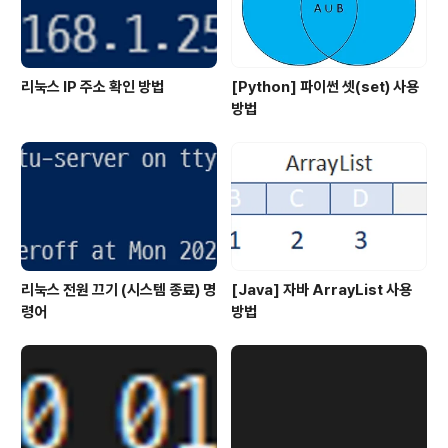
리눅스 IP 주소 확인 방법
[Python] 파이썬 셋(set) 사용
방법
리눅스 전원 끄기 (시스템 종료) 명
[Java] 자바 ArrayList 사용
령어
방법