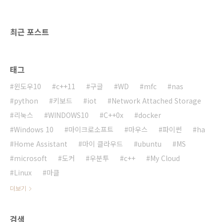
수 있도록 전원 관리를 개선했습니다. 이것은 스
마트폰이 아닌 넥서스 7을 태블릿을 통해서 테스
트가 되었습니다.안드로이드 페이(Android p..
최근 포스트
태그
윈도우10
c++11
구글
WD
mfc
nas
python
키보드
iot
Network Attached Storage
리눅스
WINDOWS10
C++0x
docker
Windows 10
마이크로소프트
마우스
파이썬
ha
Home Assistant
마이 클라우드
ubuntu
MS
microsoft
도커
우분투
c++
My Cloud
Linux
마클
더보기
검색