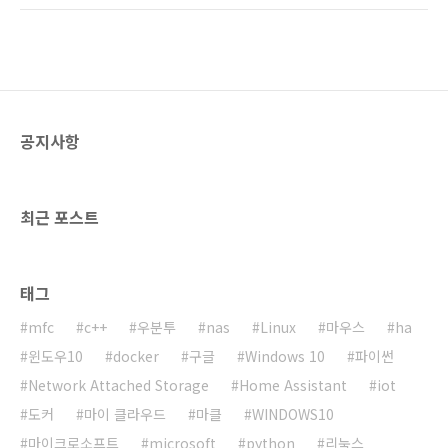
있습니다.▼ 제품 구성다른 ipTIME의 무선 랜카
게 사용 가능한 ipTIME A1000U를 살펴보도록
드와 구성이 다르지 않습니다.USB 타입의 무선
하겠습니다. 제품이 안전하게 배송되어 도착했
랜카드와 설치 CD, 사용..
습니다.▼ 제품 배송두 제품이 와서 배송 포장이
좀 큰 편입니다. ▼ 제품 박스심플한 제품 박스에
는 802.11ac규격을 지원한다고 되어 있습니
다.▼ 제품 사양무선 5GHz가 802.11ac를 지원
공지사항
한다고 되어 있습니다. 별도의 전원이 없이 USB
에 꽂는 것만으로 간단하게 설치가 가능합니
다.▼ 박스 후면박스 후면에 전체적인 사양이 적
혀 있습니다. ▼ 박스 개봉박스를 개봉하면 바로
최근 포스트
무선 랜..
태그
mfc
c++
우분투
nas
Linux
마우스
ha
윈도우10
docker
구글
Windows 10
파이썬
Network Attached Storage
Home Assistant
iot
도커
마이 클라우드
마클
WINDOWS10
마이크로소프트
microsoft
python
리눅스