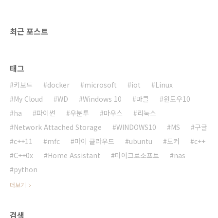
MFC 기준이고, Win32 API 기반에서도 충분히
활용이 가능합니다.OnPaint()에서 적용하는 방
법입니다.WM_PAINT 처리 함수인 OnPaint()
최근 포스트
함수를 ..
태그
키보드
docker
microsoft
iot
Linux
My Cloud
WD
Windows 10
마클
윈도우10
ha
파이썬
우분투
마우스
리눅스
Network Attached Storage
WINDOWS10
MS
구글
c++11
mfc
마이 클라우드
ubuntu
도커
c++
C++0x
Home Assistant
마이크로소프트
nas
python
더보기
검색