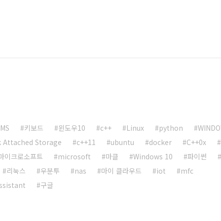
MS
키보드
윈도우10
c++
Linux
python
WINDO
 Attached Storage
c++11
ubuntu
docker
C++0x
마이크로소프트
microsoft
마클
Windows 10
파이썬
리눅스
우분투
nas
마이 클라우드
iot
mfc
sistant
구글