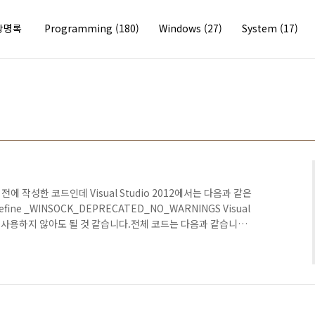
방명록
Programming
(180)
Windows
(27)
System
(17)
에 작성한 코드인데 Visual Studio 2012에서는 다음과 같은
ine _WINSOCK_DEPRECATED_NO_WARNINGS Visual
에는 사용하지 않아도 될 것 같습니다.전체 코드는 다음과 같습니
에 vector로 리턴을 하도록 하였습니다. #define
NINGS #include #include #include #include
ib") using std::cout; using std::endl; using