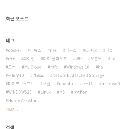
string text = "ABC\nDEF\tGHI JKL"; ch..
최근 포스트
태그
docker
리눅스
nas
마우스
C++0x
마클
c++
파이썬
마이 클라우드
WD
우분투
iot
도커
My Cloud
mfc
Windows 10
ha
윈도우10
키보드
Network Attached Storage
마이크로소프트
구글
ubuntu
c++11
microsoft
WINDOWS10
Linux
MS
python
Home Assistant
더보기
검색