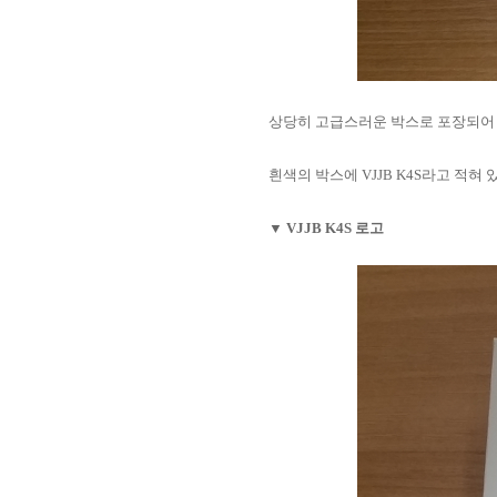
상당히 고급스러운 박스로 포장되어
흰색의 박스에 VJJB K4S라고 적
▼ VJJB K4S 로고