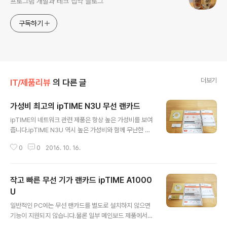
프로그램 개발과 테크 집약 블로그
구독하기
더보기
IT/제품리뷰
의 다른 글
가성비 최고의 ipTIME N3U 무선 랜카드
글 내용
ipTIME의 네트워크 관련 제품은 항상 높은 가성비를 보여
줍니다.ipTIME N3U 역시 높은 가성비와 함께 무난한 성
능을 보여주는 제품입니다.만 원도 안되는 금액으로 PC에
0
0
2016. 10. 16.
무선 랜카드를 추가할 수 있습니다. ipTIME A1000U와
함께 제품이 도착했습니다.▼ 제품 배송ipTIME 봉투에 포
장되서 잘 도착했습니다.▼ 제품 박스작은 크기의 N3U 박
작고 빠른 무선 기가 랜카드 ipTIME A1000
스입니다.▼ 상세 사양최대 300Mbps의 802.11n 규격
을 지원하는 무선 랜카드입니다. ▼ 박스 후면박스 후면에
U
글 내용
서도 제품의 사양을 상세하게 확인할 수 있습니다. ▼ 박스
일반적인 PC에는 무선 랜카드를 별도로 설치하지 않으면
개봉박스를 개봉하면 작은 크기의 무선 랜카드를 확인할
기능이 지원되지 않습니다.물론 일부 메인보드 제품에서
수 있습니다.▼ 제품 구성다른 ipTIME의 무선 랜카드와
지원하는 경우도 있습니다.ipTIME A1000U는 작은 크기