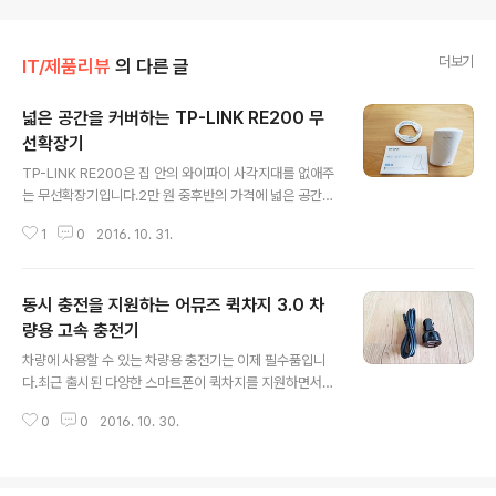
더보기
IT/제품리뷰
의 다른 글
넓은 공간을 커버하는 TP-LINK RE200 무
선확장기
글 내용
TP-LINK RE200은 집 안의 와이파이 사각지대를 없애주
는 무선확장기입니다.2만 원 중후반의 가격에 넓은 공간을
커버할 수 있도록 해줍니다.AC규격을 지원하는 RE200을
1
0
2016. 10. 31.
살펴보도록 하겠습니다. TP-LINK 박스에 포장되어 RE2
00 와이파이 익스텐더가 도착했습니다.▼ 제품 배송제품
박스인 줄 알았는데 별도의 배송 박스입니다. ▼ 제품 박스
동시 충전을 지원하는 어뮤즈 퀵차지 3.0 차
WiFi 범위 확장기라는 이름이 보이는 것을 확인할 수 있습
니다.▼ 박스 후면AC 규격 지원은 물론 듀얼 밴드를 지원
량용 고속 충전기
글 내용
하는 와이파이 확장기입니다. ▼ 박스 개봉박스를 개봉하
차량에 사용할 수 있는 차량용 충전기는 이제 필수품입니
면 깔끔하게 포장되어 있는 것을 확인할 수 있습니다. ▼
다.최근 출시된 다양한 스마트폰이 퀵차지를 지원하면서
제품 구성품유선 케이블과 설치 가이드와 함께 와이파이
퀄컴 퀵차지 기능 역시 중요합니다.어뮤즈 퀵차지 3.0 차
익스텐더의 구성입니다. ▼ 설치 매뉴얼연결 방법은 WPS
0
0
2016. 10. 30.
량용 고속 충전기는 퀵차지 3.0과 2포트를 지원하는 충전
버튼을 누르는 원터치 방식..
기입니다.2대의 기기를 빠르게 동시 충전 기능한 어뮤즈
차량용 충전기를 살펴보도록 하겠습니다. 작은 크기의 박
스에 어뮤즈 퀵차지 3.0 차량용 고속 충전기가 도착했습니