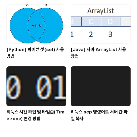
[Python] 파이썬 셋(set) 사용
[Java] 자바 ArrayList 사용
방법
방법
리눅스 시간 확인 및 타임존(Tim
리눅스 scp 명령어로 서버 간 파
e zone) 변경 방법
일 복사