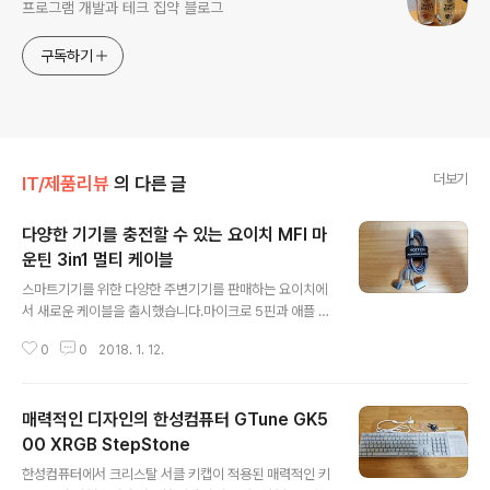
프로그램 개발과 테크 집약 블로그
구독하기
더보기
IT/제품리뷰
의 다른 글
다양한 기기를 충전할 수 있는 요이치 MFI 마
운틴 3in1 멀티 케이블
글 내용
스마트기기를 위한 다양한 주변기기를 판매하는 요이치에
서 새로운 케이블을 출시했습니다.마이크로 5핀과 애플 8
핀, USB Type-C까지 지원하는 요이치 MFI 마운틴 3in1
0
0
2018. 1. 12.
멀티 케이블입니다.다양한 스마트기기와 함께 사용할 수
있는 요이치 MFI 마운틴 3in1 멀티 케이블을 살펴보겠습
니다. 요이치 박스에 포장되어 제품이 도착했습니다.▼ 배
매력적인 디자인의 한성컴퓨터 GTune GK5
송 박스박스에서는 회사 정보와 함께 반품시 필요한 정보
를 확인할 수 있습니다. ▼ 제품 박스3 타입의 단자가 모두
00 XRGB StepStone
글 내용
연결되어 있는 형태의 케이블의 모습을 확인할 수 있습니
한성컴퓨터에서 크리스탈 서클 키캡이 적용된 매력적인 키
다.▼ 박스 후면박스 후면에는 제품의 특징 등을 확인할 수