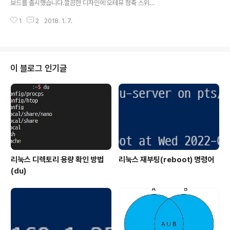
보드를 출시했습니다.깔끔한 디자인에 오테뮤 청축 스위치
있습니다.▼ 보증 기간제품은 구입 기준으로 6개월의 보증
를 적용한 GTune GK500 XRGB StepStone 키보드
기간을 제공하기 때문에 안심하고 사용할 수 있습니다.▼
1
2
2018. 1. 7.
입니다.XRGB 적용으로 매력을 더한 한성컴퓨터 GTune
제품 색상박스 하단부에서 케이..
GK500 XRGB StepStone 키보드를 살펴보겠습니다.
제품 박스는 일반적인 키보드 박스의 형태입니다.▼ 제품
박스 박스에서 제품명인 GK500 XRGB STEP STONE
을 확인할 수 있습니다.▼ 스위치 종류박스의 측면에서 스
이 블로그 인기글
위치 색상을 확인할 수 있는데 오테뮤 청축이 적용된 제품
입니다.▼ 박스 개봉박스를 열면 키보드가 깔끔하게 포장
되어 있습니다.▼ 제품 구성품 키보드와 함께 키캡과 스위
치 리무버가 포함된 구성입니다.여분의 청축 스위치 2개와
청소를 위한 브러시 역시 ..
리눅스 디렉토리 용량 확인 방법
리눅스 재부팅(reboot) 명령어
(du)