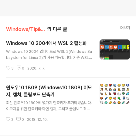
더보기
Windows/Tip&Tech
의 다른 글
Windows 10 2004에서 WSL 2 활성화
글 내용
Windows 10 2004 업데이트로 WSL 2(Windows Su
bsystem for Linux 2)가 사용 가능합니다. 기존 WSL보
다 나은 성능과 GPU 연산 지원 등이 새롭게 추가되었습니
3
0
2020. 7. 7.
다. 또한 리눅스 GUI 프로그램도 구동이 가능해지는 등 큰
변화가 생겼습니다. Windows 10 2004에서 WSL 2를
활성화시키는 방법을 알아보겠습니다. 1. WSL 2 설치 먼
윈도우10 1809 (Windows10 1809) 이모
저 Windows 10의 버전이 2004 이상인지 확인이 필요
합니다. 아래 명령어를 커맨드 라인에 입력해서 버전을 확
지, 캡쳐, 클립보드 단축키
글 내용
인할 수 있습니다. winver Version 2004 이후의 버전으
최신 윈도우10 1809에 몇가지 단축키가 추가되었습니다.
로 표시되면 WSL 2 설치가 가능합니다. WSL 2를 설치하
이모지를 위한 단축키와 화면 캡쳐, 그리고 클립보드 히스
기 전에 Windows Terminal을 설치해두는 것을 추천합
토리 단축키입니다.새롭게 추가된 이모지, 화면 캡쳐, 클립
니다. Windows Te..
2
0
2018. 12. 10.
보드 히스토리 단축키들을 살펴보겠습니다. 1. 이모지 단축
키(Win + . 혹은 Win + ;) 윈도우10에도 드디어 이모지(E
moji)가 추가되었습니다.이모지 단축키는 Win + .(마침