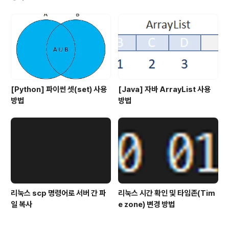
[Python] 파이썬 셋(set) 사용
[Java] 자바 ArrayList 사용
방법
방법
리눅스 scp 명령어로 서버 간 파
리눅스 시간 확인 및 타임존(Tim
일 복사
e zone) 변경 방법