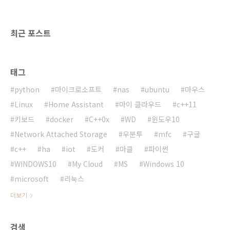
3.8.1.iso/download sysresccd-installer
http://w..
최근 포스트
태그
python
마이크로소프트
nas
ubuntu
마우스
Linux
Home Assistant
마이 클라우드
c++11
키보드
docker
C++0x
WD
윈도우10
Network Attached Storage
우분투
mfc
구글
c++
ha
iot
도커
마클
파이썬
WINDOWS10
My Cloud
MS
Windows 10
microsoft
리눅스
더보기
검색