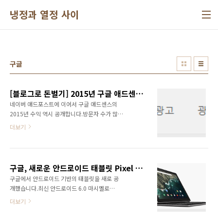
본문 바로가기
냉정과 열정 사이
구글
[블로그로 돈벌기] 2015년 구글 애드센스 수익 결산
네이버 애드포스트에 이어서 구글 애드센스의
2015년 수익 역시 공개합니다.방문자 수가 많지
않기 때문에 아무래도 수익이 크지는 않습니다.
더보기
네이버 애드포스트와 다르게 주로 이미지 기반
의 광고라서 좀 더 수익이 나는 편입니다.다양한
지표를 통해서 통계를 확인할 수 있고 매 순간마
다 당일의 수익을 바로 확인이 가능합니다. 또한
구글, 새로운 안드로이드 태블릿 Pixel C 발표
앱이 지원되기 때문에 앱 설치를 통해서 쉽게 어
구글에서 안드로이드 기반의 태블릿을 새로 공
디서든 확인이 가능합니다.애드센스 앱은 아래
개했습니다.최신 안드로이드 6.0 마시멜로
링크를 통해서 다운로드하면 됩니
(Marshmallow)를 탑재한 Pixel C입니다.10.2
다.https://itunes.apple.com/us/app/google-
더보기
인치의 대화면에 2560x1880 해상도의 디스플
adsense/id680739529?
레이입니다.그리고 블루투스 키보드가 존재하며