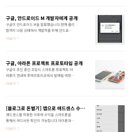
스 페이지에 주소를 인증해야 된다는 경고문을
3450mAh 크기 및 무게 159.3 x 77.8 x
볼 수 있습니다.이런 경고문이 보이고 2주 정도
7.3mm, 178g 가장 큰 특징은 안드로이드..
가 지난 이후에 PIN 번호를 포함하는 우편이 도
구글, 안드로이드 M 개발자에게 공개
착하게 됩니다.안의 내용을 열면 PIN 번호와 주
구글이 안드로이드 M을 발표했습니다.현재 롤리
소를 인증받는 방법을 확인할 수 있습니다. 홈페
팝까지 나온 상태에서 개발자를 위해 안드로이
이지의 빨간 경고문 맨 끝에 보이는 Action 버튼
드 M을 발표했습니다.안드로이드 M에서는 6개
을 누릅니다.다음과 같이 PIN 번호를 입력하는
더보기
의 권한으로 변경이 됩니다.6개의 권한은 주소
부분을 확인할 수 있습니다.PIN 번호는 우편 서
록, 전화, 카메라, 위치, 마이크, SMS입니다.권한
비스에 따라서 2~4주까지 걸릴 수 있다고 합니
을 설치할 때 확인하는 방식에서 처음 앱을 실행
다. 우편에 있는 PIN 번호를 입력하고 Submit
할 때 권한을 확인하게 되는 방식으로 변경됩니
PIN을 클릭합니다.그러면 상단에 PIN ..
구글, 아라폰 프로젝트 프로토타입 공개
다.앱을 실행할 때 확인할 수 있기 때문에 좀 더
구글이 추진 중인 조립식 스마트폰 프로젝트 아
사용자가 앱의 권한에 대해 관심을 기울일 수 있
라폰이 연내에 푸에르토리코에서 발매될 예정입
게 됩니다.또한 앱링크(App link) 기능을 개선하
니다.아라폰은 마치 레고를 연상시키는 스마트
여 앱 간의 연결을 할 수 있도록 했습니다.Doze
더보기
폰으로 사용자가 원하는 부품을 조립해서 만들
라는 모드를 추가하여 대기 시간을 2배까지 늘릴
수 있습니다.공개된 프로젝트 아라, 구글 아라폰
수 있도록 전원 관리를 개선했습니다. 이것은 스
의 동영상을 확인해 보도록 하겠습니다. 동영상
마트폰이 아닌 넥서스 7을 태블릿을 통해서 테스
을 보면 카메라나 스피커 등을 자유롭게 끼웠다
트가 되었습니다.안드로이드 페이(Android p..
[블로그로 돈벌기] 앱으로 애드센스 수익 실시간 확인
가 뺐다 하는 모습을 볼 수 있습니다.심지어는 액
애드센스를 적용한 이후에 수익을 스마트폰을
정 화면이 깨졌는데 간단하게 빼고 다시 끼우는
통해서 어디서든 확인이 가능합니다.아이폰과
모습을 볼 수 있습니다.구글 아라폰은 푸에르토
안드로이드에서 확인이 가능합니다.구글에서 공
리코에서 푸드트럭(Food-Truck)의 형태로 판매
더보기