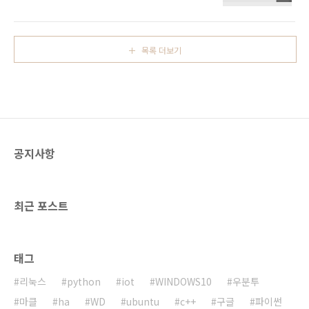
식적으로 지원하는 앱입니다. 링크는 다음과 같
가 시작될 예정이라고 합니다.구글 아라폰 프로
습니다.앱스토어 :
젝트의 프로토타입인 Spiral 2가 공개되었습니
https://itunes.apple.com/kr/app/google-
다.뼈대가 되는 메인 부품 앞에 수화 모듈과 디스
adsense/id680739529?mt=8플레이 스토어 :
플레이가 장착됩니다.그리고 뒤에는 카메라와
목록 더보기
https://play.google.com/store/apps/details?
Wi-Fi/BT 등을 포함..
id=com.google.android.apps.ads.publisher
안드로이드 스마트폰에 설치하니 자동적으로 로
그인이 되어 있는 것을 확인하였습니다.스마트
폰에 연동된 계정으로 자동 연결이 되는 것 같습
니다.다른 계정으로 변경도 가능합니다.다음과
같이 확인이 가능합니다.상당히 깔끔한 UI로 되
공지사항
어 있기 때문에..
최근 포스트
태그
리눅스
python
iot
WINDOWS10
우분투
마클
ha
WD
ubuntu
c++
구글
파이썬