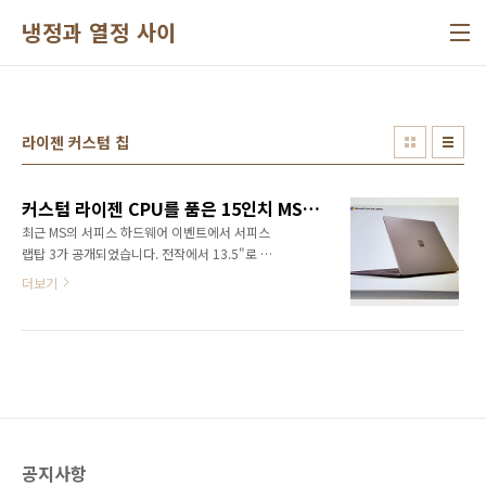
본문 바로가기
냉정과 열정 사이
라이젠 커스텀 칩
커스텀 라이젠 CPU를 품은 15인치 MS 서피스 랩탑 3(Surface Laptop 3)
최근 MS의 서피스 하드웨어 이벤트에서 서피스
랩탑 3가 공개되었습니다. 전작에서 13.5"로 출
시되었는데 이번에는 13.5"와 15"로 각각 출시
더보기
되었습니다. 특히 15인치는 AMD 라이젠 서피스
에디션이라는 커스텀 라이젠 칩이 적용되었습니
다. 최근 블랙프라이데이 할인으로 구매한 MS
서피스 랩탑 3 15"를 살펴보겠습니다. 15인치
랩탑이 박스에 포장돼서 배송되었습니다. 서피
스 랩탑 3은 알칸타라와 메탈 재질을 선택할 수
있는데 사양에 따라 선택지가 달라집니다. 알칸
타라는 Colbalt Blue, Platinum 색상을, 메탈
공지사항
은 Sandstone, Black, Platinum을 선택할 수