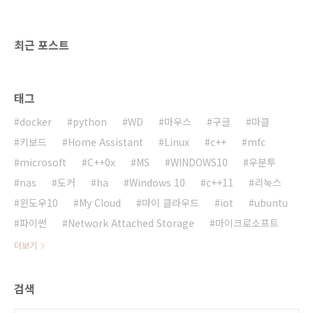
있습니다. 제가 구매한 제품은 메탈 재질의
Platinum 색상으로 서피스 북의 느낌이 나는 재
질입니다. 실제 제품..
최근 포스트
태그
docker
python
WD
마우스
구글
마클
키보드
Home Assistant
Linux
c++
mfc
microsoft
C++0x
MS
WINDOWS10
우분투
nas
도커
ha
Windows 10
c++11
리눅스
윈도우10
My Cloud
마이 클라우드
iot
ubuntu
파이썬
Network Attached Storage
마이크로소프트
더보기
검색