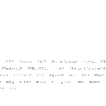
우분투
docker
도커
Home Assistant
c++11
리
Windows 10
WINDOWS10
키보드
Network Attached St
소프트
microsoft
nas
윈도우10
c++
WD
마우스
d
마클
C++0x
Linux
마이 클라우드
ha
ubuntu
구글
iot