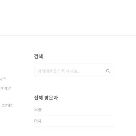
검색
눅스
orage
전체 방문자
mfc
오늘
어제