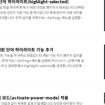
 하이라이트(highlight-selected)
 웹개발 등을 편리하게 하기 위한 다양한 패키지가 제공됩니다.선택된
능은 IDE의 기본 기능 중 하나입니다.특정 변수의 사용 위치를
합니다. 먼저 설치를 위해 File > Settings 메뉴를 실행합니
 highlight-selected를 검색합니다.검색된 목록에서
 Install 버튼을 누르면 설치가 진행됩니다.설치가 완료되면
르면 세부사항을 설정할 수 있습니다.다양한 설정이 가능합니다. 그
ghlight In Panes를 모두 선..
택된 단어 하이라이트 기능 추가
트 기능을 추가하는 방법입니다.해당 기능 역시 패키지 설치를
 File > Settings 메뉴를 실행하거나 Ctrl + , 단축키를 실
누르고 검색창에서 highlight selected를 검색합니다.상단에 표
클릭하면 설치가 진행됩니다.설치가 완료되면 설정에서 원하는 내용을
수 있습니다.정상적으로 반영되면 다음과 같이 선택한 단어와 동일
쉽게 식별이 가능합니다.다만 아쉬운 부분은 해당 기능이 한글에
래도 좀 더 편리하게 코딩 작업 등이 가능합니다.
모드(activate-power-mode) 적용
 다음과 같이 독특한 효과가 발생합니다.밋밋한 타이핑이 아닌