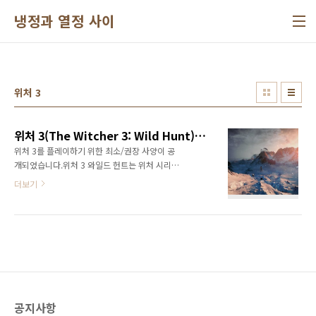
본문 바로가기
냉정과 열정 사이
위처 3
위처 3(The Witcher 3: Wild Hunt) 사양 공개
위처 3를 플레이하기 위한 최소/권장 사양이 공
개되었습니다.위처 3 와일드 헌트는 위처 시리즈
의 마지막 작품입니다.최소 사양도 상당히 높기
더보기
때문에 쉽게 즐기기는 힘들 것으로 보입니다.위
처 3의 최소/권장 사양은 다음과 같습니다.최소
사양 Processor: Intel Core i5-2500K 3.3
GHz or AMD Phenom II X4 940 Graphics:
Nvidia GeForce GTX 660 or AMD Radeon
HD 7870 RAM: 6 GB OS: 64-bit Windows 7,
8 or 8.1 DirectX 11 HDD Space: 40 GB권장
사양Processor: Intel Core i7-3770 3.4 GHz
공지사항
or AMD FX-8350 4 GHz Graphics: Nvidi..