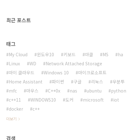
최근 포스트
태그
My Cloud
윈도우10
키보드
마클
MS
ha
Linux
WD
Network Attached Storage
마이 클라우드
Windows 10
마이크로소프트
Home Assistant
파이썬
구글
리눅스
우분투
mfc
마우스
C++0x
nas
ubuntu
python
c++11
WINDOWS10
도커
microsoft
iot
docker
c++
더보기
검색